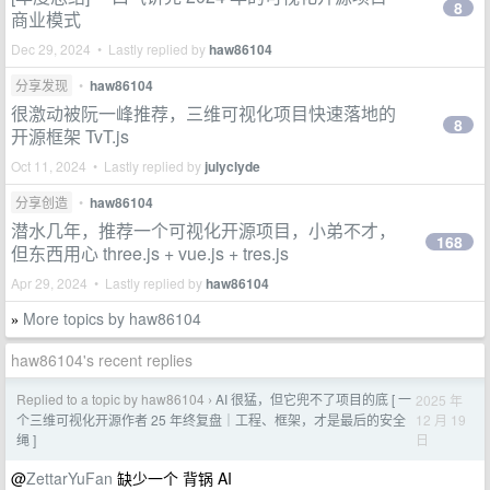
8
商业模式
Dec 29, 2024 • Lastly replied by
haw86104
分享发现
•
haw86104
很激动被阮一峰推荐，三维可视化项目快速落地的
8
开源框架 TvT.js
Oct 11, 2024 • Lastly replied by
julyclyde
分享创造
•
haw86104
潜水几年，推荐一个可视化开源项目，小弟不才，
168
但东西用心 three.js + vue.js + tres.js
Apr 29, 2024 • Lastly replied by
haw86104
More topics by haw86104
»
haw86104's recent replies
Replied to a topic by haw86104
AI 很猛，但它兜不了项目的底 [ 一
2025 年
›
12 月 19
个三维可视化开源作者 25 年终复盘｜工程、框架，才是最后的安全
日
绳 ]
@
ZettarYuFan
缺少一个 背锅 AI