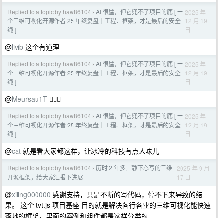
Replied to a topic by haw86104
AI 很猛，但它兜不了项目的底 [ 一
2025 年
›
12 月 19
个三维可视化开源作者 25 年终复盘｜工程、框架，才是最后的安全
日
绳 ]
@
livib
这个有道理
Replied to a topic by haw86104
AI 很猛，但它兜不了项目的底 [ 一
2025 年
›
12 月 19
个三维可视化开源作者 25 年终复盘｜工程、框架，才是最后的安全
日
绳 ]
@
Meursau1T
🤦🏻‍♀️
Replied to a topic by haw86104
AI 很猛，但它兜不了项目的底 [ 一
2025 年
›
12 月 19
个三维可视化开源作者 25 年终复盘｜工程、框架，才是最后的安全
日
绳 ]
@
cat
就是看大家都这样，让冰冷的科技有点人味儿
Replied to a topic by haw86104
历时 2 年多，静下心写的三维
2025 年 9 月
›
17 日
开源框架，给大家汇报下进展
@
xiling000000
感谢支持，只是不断的写代码，停不下来导致的结
果。 这个 tvt.js 项目基座 目的就是解决各行各业的三维可视化能快速
落地的框架，里面的案例和组件都是这样分类的