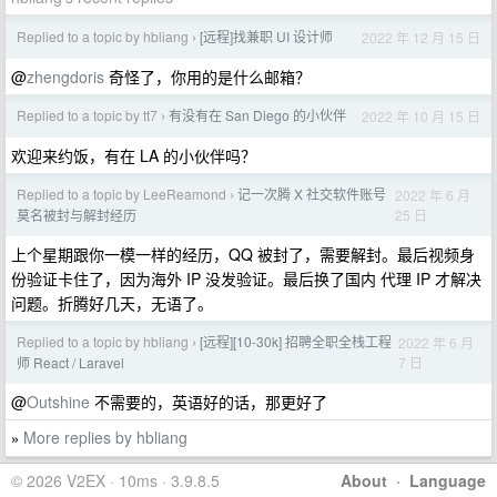
Replied to a topic by hbliang
[远程]找兼职 UI 设计师
2022 年 12 月 15 日
›
@
zhengdoris
奇怪了，你用的是什么邮箱？
Replied to a topic by tt7
有没有在 San Diego 的小伙伴
2022 年 10 月 15 日
›
欢迎来约饭，有在 LA 的小伙伴吗？
Replied to a topic by LeeReamond
记一次腾 X 社交软件账号
2022 年 6 月
›
25 日
莫名被封与解封经历
上个星期跟你一模一样的经历，QQ 被封了，需要解封。最后视频身
份验证卡住了，因为海外 IP 没发验证。最后换了国内 代理 IP 才解决
问题。折腾好几天，无语了。
Replied to a topic by hbliang
[远程][10-30k] 招聘全职全栈工程
2022 年 6 月
›
7 日
师 React / Laravel
@
Outshine
不需要的，英语好的话，那更好了
More replies by hbliang
»
© 2026 V2EX · 10ms · 3.9.8.5
About
·
Language