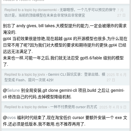
Replied to a topic by doraemonki
无聊瞎想，一个几乎可以预见的保守
7 月
›
27 日
估计是，当前的顶级模型在未来会非常快且非常便宜
别忘了 andy gives, bill takes.大模型提升的能力,一定会被爆炸的需求
淹没的.
gpt4 当初效果很是惊艳,现在超越 gpt4 的开源模型也很多,为什么现在
日常不用了呢?因为我们对大模型的要求和期待提升的更快.gpt4 已经
远远无法满足了.
未来也一样,可能一年之后,我们就无法忍受 gpt5.6/fable 级别的模型
了.
Replied to a topic by jovix
Gemini CLI 踩坑实录：登录出错、模
2025 年 6 月
›
27 日
型变成 Flash、提问一次就 429!
@
Selune
别全局安装,git clone gemini-cli 项目,build 之后让 gemini-
cli 修改自己的代码,去掉模型降级机制.
Replied to a topic by defaw
一种不付费使用 cursor 的方式
2025 年 4 月 9 日
›
@
ovos
福利时代结束了,现在淘宝低价 cursor 要额外安装一个 exe 文
件,还必须是低版本,我不敢用,也不推荐再用了.