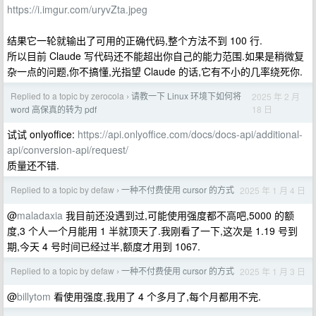
https://i.imgur.com/uryvZta.jpeg
结果它一轮就输出了可用的正确代码,整个方法不到 100 行.
所以目前 Claude 写代码还不能超出你自己的能力范围.如果是稍微复
杂一点的问题,你不搞懂,光指望 Claude 的话,它有不小的几率绕死你.
Replied to a topic by zerocola
请教一下 Linux 环境下如何将
2025 年 2 月
›
18 日
word 高保真的转为 pdf
试试 onlyoffice:
https://api.onlyoffice.com/docs/docs-api/additional-
api/conversion-api/request/
质量还不错.
Replied to a topic by defaw
一种不付费使用 cursor 的方式
2025 年 1 月 4 日
›
@
maladaxia
我目前还没遇到过,可能使用强度都不高吧,5000 的额
度,3 个人一个月能用 1 半就顶天了.我刚看了一下,这次是 1.19 号到
期,今天 4 号时间已经过半,额度才用到 1067.
Replied to a topic by defaw
一种不付费使用 cursor 的方式
2025 年 1 月 3 日
›
@
billytom
看使用强度,我用了 4 个多月了,每个月都用不完.