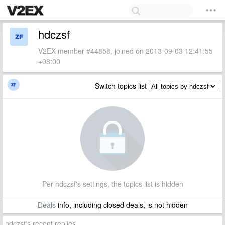
hdczsf
V2EX member #44858, joined on 2013-09-03 12:41:55
+08:00
Switch topics list
Per hdczsf's settings, the topics list is hidden
Deals
info, including closed deals, is not hidden
hdczsf's recent replies