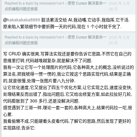
Replied to a topic by monosolo1on1
感觉 Cursor 解决复杂一
2025 年 3 月
›
26 日
点的编程问题还很弱
@
kakakakaka8889
脏活累活交给 AI,我动嘴,它动手,我指挥,它干活.
原来陷入繁琐细节中要折腾一天的代码,现在 1 个小时就干完了.
Replied to a topic by monosolo1on1
感觉 Cursor 解决复杂一
2025 年 3 月
›
25 日
点的编程问题还很弱
写 CRUD 确实很爽,写算法实现还是要你告诉它思路,不然它在自己的
思维里打转,代码越堆越复杂,就是解决不了问题.
我有一次让它写一个处理图片的代码,它各种高大上的概念,没听说过的
算法名,把我唬得一愣一愣的,我让它按这个思路实现代码,结果是正确
的,就是很慢,处理一张图片要八九分钟.
让它优化速度,它又提出了四五个优化方案,让它实现之后,速度没变快,
处理结果反而出错了,指出问题后,它又给出修复方案,如此拉扯好几轮,
代码膨胀到了 300 多行,还是没解决问题.
感觉遇到了三哥一样,理论一套一套的,各种高大上,结果代码拉一坨,很
心累.
我看偷懒不成,只能硬着头皮看代码,了解它的思路,然后发现了更好的
实现路径,告诉它: