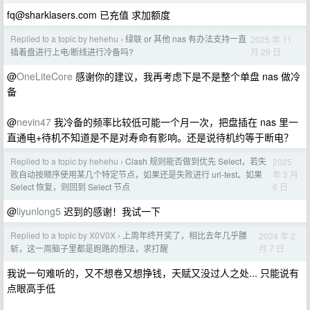
fq@sharklasers.com
已充值 求加额度
Replied to a topic by hehehu
绿联 or 其他 nas 有办法支持一直
2025 年 11
›
月 29 日
插着盘进行上电/断线进行冷备吗?
@
OneLiteCore
感谢你的建议，我再考虑下是不是整个单盘 nas 做冷
备
@
nevin47
我冷备的频率比较低可能一个月一次，把盘插在 nas 里一
直通电+待机不知道是不是对寿命有影响。还是说待机约等于断电？
Replied to a topic by hehehu
Clash 规则能否做到优先 Select，若失
2025
›
年 3 月
败自动按顺序使用某几个特定节点，如果还是失败进行 url-test。如果
6 日
Select 恢复，则回到 Select 节点
@
liyunlong5
迟到的感谢！我试一下
Replied to a topic by X0V0X
上周年终开奖了，相比去年几乎腰
2024 年 2
›
月 7 日
斩，这一周脑子里都是跑路的想法，求打醒
我说一句难听的，又不想卷又想挣钱，天赋又没过人之处... 只能说有
点眼高手低