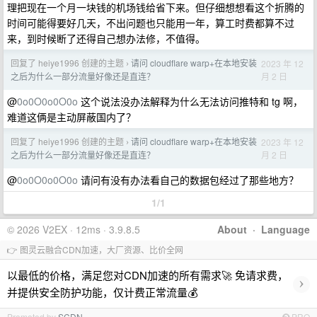
理把现在一个月一块钱的机场钱给省下来。但仔细想想看这个折腾的
时间可能得要好几天，不出问题也只能用一年，算工时费都算不过
来，到时候断了还得自己想办法修，不值得。
回复了 heiye1996 创建的主题
请问 cloudflare warp+在本地安装
2023 年 12
›
月 2 日
之后为什么一部分流量好像还是直连？
@
0o0O0o0O0o
这个说法没办法解释为什么无法访问推特和 tg 啊，
难道这俩是主动屏蔽国内了？
回复了 heiye1996 创建的主题
请问 cloudflare warp+在本地安装
2023 年 12
›
月 2 日
之后为什么一部分流量好像还是直连？
@
0o0O0o0O0o
请问有没有办法看自己的数据包经过了那些地方？
1/1
© 2026 V2EX · 12ms · 3.9.8.5
About
·
Language
👉 图灵云融合CDN加速，大厂资源、比价全网
以最低的价格，满足您对CDN加速的所有需求🚀 免请求费，
›
并提供安全防护功能，仅计费正常流量💰
Promoted by
SCDN
PRO