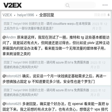
V2EX
heiye1996
全部回复
回复总数
5
›
›
回复了 heiye1996 创建的主题
请问 cloudflare warp+在本地安装
2023 年 12
›
月 2 日
之后为什么一部分流量好像还是直连？
@
Andim
原来是这样，我现在测试了一圈，推特和 tg 这些基本都能访
问了，就是延迟有点大，但网速还是过得去，但比如说 pixiv 这种主动
屏蔽国内的就没办法看了。看来能当做一个无限流量的媒体梯子用，
拿来刷油管之类的
回复了 heiye1996 创建的主题
请问用 azure 的 b1s 免费服务器
2023 年 12
›
月 2 日
搭建机场自己用风险大吗？
@
totoro625
确实，说实话一个月一块钱搞定基础需求之后，再进一
步想搞独占固定 ip 不知道要花多少钱，安全性也是个罗生门
回复了 heiye1996 创建的主题
请问用 azure 的 b1s 免费服务器
2023 年 12
›
月 2 日
搭建机场自己用风险大吗？
@
totoro625
多谢回复，确实是个好办法，在 openai 看来能一直把 ip
固定下来。我之前想的有点太杂了，也有点贪心，想借这个 vps 搭代