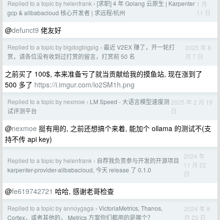
Replied to a topic by helenfrank
[求职] 4 年 Golang 云原生 | Karpenter
1 月
›
11 日
gcp & alibabacloud 核心开发者 | 求远程/杭州
@
defunct9
佬友好
Replied to a topic by bigdogbigpig
最近 V2EX 赚了，开一轮打
2025 年 8
›
月 7 日
赏，请各位没有收到过打赏的留言，打赏前 50 名
之前买了 100$, 本来准备亏了就当贡献给我的摸鱼站, 现在涨到了
500 多了
https://i.imgur.com/io2SM1h.png
Replied to a topic by nexmoe
LM Speed - 大语言模型速度测
2025 年 2 月 19
›
日
试评测平台
@
nexmoe
挺有用的, 之前还想搞个来着, 能加个 ollama 的测试不(支
持不传 api key)
2024 年
Replied to a topic by helenfrank
自荐我负责参与开发的开源项目
›
11 月 22
karpenter-provider-alibabacloud, 今天 release 了 0.1.0
日
@
fe619742721
哈哈, 感谢老哥检查
Replied to a topic by annoygaga
VictoriaMetrics, Thanos,
2024 年 8
›
月 23 日
Cortex，或者其他的， Metrics 方案你们都用的是哪个？