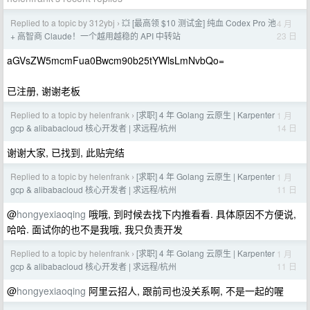
Replied to a topic by 312ybj
💥 [最高领 $10 测试金] 纯血 Codex Pro 池
4 月
›
23 日
+ 高智商 Claude！一个越用越稳的 API 中转站
aGVsZW5mcmFua0Bwcm90b25tYWlsLmNvbQo=
已注册, 谢谢老板
Replied to a topic by helenfrank
[求职] 4 年 Golang 云原生 | Karpenter
1 月
›
14 日
gcp & alibabacloud 核心开发者 | 求远程/杭州
谢谢大家, 已找到, 此贴完结
Replied to a topic by helenfrank
[求职] 4 年 Golang 云原生 | Karpenter
1 月
›
11 日
gcp & alibabacloud 核心开发者 | 求远程/杭州
@
hongyexiaoqing
哦哦, 到时候去找下内推看看. 具体原因不方便说,
哈哈. 面试你的也不是我哦, 我只负责开发
Replied to a topic by helenfrank
[求职] 4 年 Golang 云原生 | Karpenter
1 月
›
11 日
gcp & alibabacloud 核心开发者 | 求远程/杭州
@
hongyexiaoqing
阿里云招人, 跟前司也没关系啊, 不是一起的喔