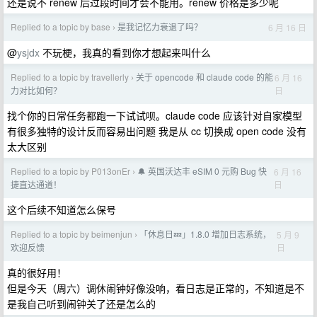
还是说不 renew 后过段时间才会不能用。renew 价格是多少呢
Replied to a topic by base
是我记忆力衰退了吗？
6 月 16 日
›
@
ysjdx
不玩梗，我真的看到你才想起来叫什么
Replied to a topic by travellerly
关于 opencode 和 claude code 的能
6 月 16
›
日
力对比如何？
找个你的日常任务都跑一下试试呗。claude code 应该针对自家模型
有很多独特的设计反而容易出问题 我是从 cc 切换成 open code 没有
太大区别
Replied to a topic by P013onEr
🔔 英国沃达丰 eSIM 0 元购 Bug 快
6 月 16
›
日
捷直达通道！
这个后续不知道怎么保号
Replied to a topic by beimenjun
「休息日💤」1.8.0 增加日志系统，
5 月 9
›
日
欢迎反馈
真的很好用！
但是今天（周六）调休闹钟好像没响，看日志是正常的，不知道是不
是我自己听到闹钟关了还是怎么的