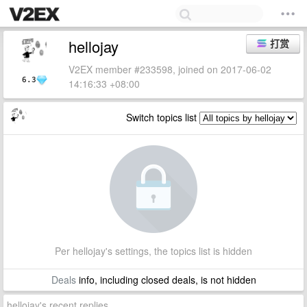
hellojay
打赏
V2EX member #233598, joined on 2017-06-02
6.3
14:16:33 +08:00
Switch topics list
Per hellojay's settings, the topics list is hidden
Deals
info, including closed deals, is not hidden
hellojay's recent replies