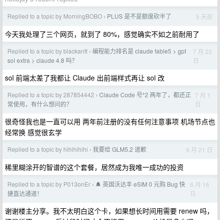
Replied to a topic by MorningBOBO
PLUS 是不是额度砍半了
5 天前
›
今天我处理了三个网页，就到了 80%，感觉确实不如之前耐用了
Replied to a topic by blackantt
编程能力排名是 claude fable5 > gpt
7 月 22
›
日
sol extra > claude 4.8 吗？
sol 前端太差了我都让 Claude 出前端样式再让 sol 改
Replied to a topic by 287854442
Claude Code 号*2 两年了，都还正
7 月 1
›
日
常使用，有什么想问的？
很奇怪我也是一直可以用 两年前注册的没有任何注意事项 机场节点也
经常换 感觉很玄学
Replied to a topic by hihihihihi
我要给 GLM5.2 道歉
6 月 21 日
›
稀里糊涂开的智谱的这个套餐，居然成为我唯一成功的投资
Replied to a topic by P013onEr
🔔 英国沃达丰 eSIM 0 元购 Bug 快
6 月 16
›
日
捷直达通道！
谢谢楼主分享。我不太明白这个卡，如果想长时间用需要 renew 吗，