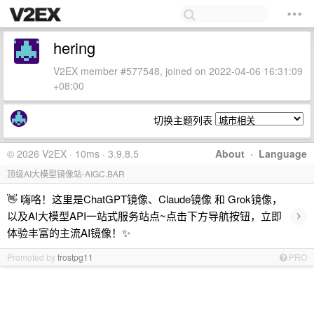
hering
V2EX member #577548, joined on 2022-04-06 16:31:09
+08:00
切换主题列表
© 2026 V2EX · 10ms · 3.9.8.5
About
·
Language
顶级AI大模型镜像站-AIGC.BAR
👋 嗨咯！这里是ChatGPT镜像、Claude镜像 和 Grok镜像，
›
以及AI大模型API一站式服务站点~点击下方导航按钮，立即
体验丰富的主流AI镜像！✨
Promoted by
frostpg11
PRO