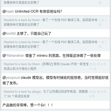
日
部署各种方案真的太折腾了
@
haah
Unlimited-OCR 有体验地址吗？
Replied to a topic by hfxsm
做了一个在线 PDF 翻译工具，起因是本地
7 月 7
›
日
部署各种方案真的太折腾了
@
tool3d
太惨了，只能自己玩了
Replied to a topic by hfxsm
做了一个在线 PDF 翻译工具，起因是本地
7 月 7
›
日
部署各种方案真的太折腾了
@
Yishanshan
借鉴了 mineru 的思路，在排版这块做了一些处理
Replied to a topic by hfxsm
[折腾记] 使用 Claude 开发一款宝宝
2025 年 6 月
›
11 日
双语认知卡片微信小程序
@
youyouzi
claude 模型出，模型有时候给的挺惊艳，当时觉得挺好就
做了发布。
Replied to a topic by sjtugzj
为了让你通过阅读学英语，我整理
2025 年 6 月
›
6 日
了 50 个英语信息源
产品做的非常棒，赞一个👍！！！