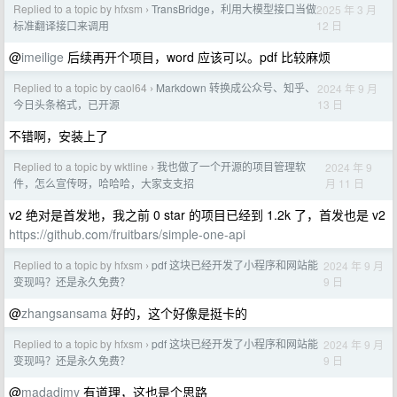
Replied to a topic by hfxsm
TransBridge，利用大模型接口当做
2025 年 3 月
›
12 日
标准翻译接口来调用
@
imeilige
后续再开个项目，word 应该可以。pdf 比较麻烦
Replied to a topic by caol64
Markdown 转换成公众号、知乎、
2024 年 9 月
›
13 日
今日头条格式，已开源
不错啊，安装上了
Replied to a topic by wktline
我也做了一个开源的项目管理软
2024 年 9
›
月 11 日
件，怎么宣传呀，哈哈哈，大家支支招
v2 绝对是首发地，我之前 0 star 的项目已经到 1.2k 了，首发也是 v2
https://github.com/fruitbars/simple-one-api
Replied to a topic by hfxsm
pdf 这块已经开发了小程序和网站能
2024 年 9 月
›
9 日
变现吗？还是永久免费？
@
zhangsansama
好的，这个好像是挺卡的
Replied to a topic by hfxsm
pdf 这块已经开发了小程序和网站能
2024 年 9 月
›
9 日
变现吗？还是永久免费？
@
madadimy
有道理，这也是个思路