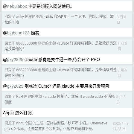
@
nebulabox
主要是想接入网站使用。
回复了 anky 创建的主题
落耳 LOAER ：一个专注、冥想、呼吸、放
3 月 6
›
日
松的网站
@
bigbone123
确实
回复了 8888888888 创建的主题
cursor 订阅即将到期，是继续续费还
3 月 5
›
日
是换其他的？
@
gxy2825
claude 感觉是要牛逼一些,待会开个 PRO
回复了 8888888888 创建的主题
cursor 订阅即将到期，是继续续费还
3 月 5
›
日
是换其他的？
@
gxy2825
到底选 Cursor 还是 claude 主要用来开发项目
回复了 KJH 创建的主题
claude 恢复了，然后用 claude code 不消耗
3 月 5
›
日
额度
Apple 怎么订阅,
回复了 hhh6 创建的主题
怎样做到客户秒开不卡顿， Cloudreve
2025 年 8
›
月 25 日
pro 4.2 版本，主要是放图片和视频，供客户浏览和下载。