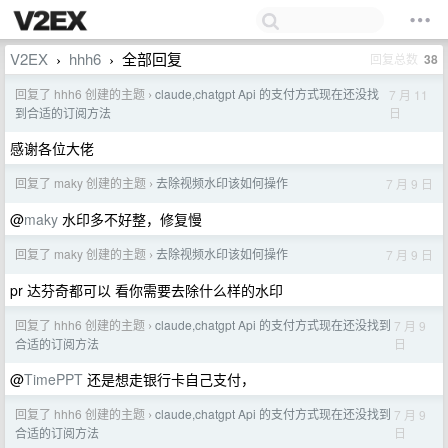
V2EX
hhh6
全部回复
回复总数
38
›
›
回复了 hhh6 创建的主题
claude,chatgpt Api 的支付方式现在还没找
7 月 11
›
日
到合适的订阅方法
感谢各位大佬
回复了 maky 创建的主题
去除视频水印该如何操作
7 月 9 日
›
@
maky
水印多不好整，修复慢
回复了 maky 创建的主题
去除视频水印该如何操作
7 月 9 日
›
pr 达芬奇都可以 看你需要去除什么样的水印
回复了 hhh6 创建的主题
claude,chatgpt Api 的支付方式现在还没找到
7 月 9
›
日
合适的订阅方法
@
TimePPT
还是想走银行卡自己支付，
回复了 hhh6 创建的主题
claude,chatgpt Api 的支付方式现在还没找到
7 月 9
›
日
合适的订阅方法