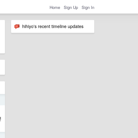
Home
Sign Up
Sign In
hihiyo's recent timeline updates
5
要
5