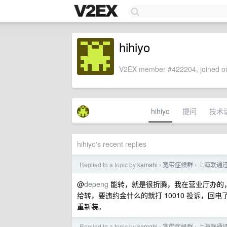
hihiyo
V2EX member #422204, joined on
hihiyo
提问
技术
hihiyo's recent replies
Replied to a topic by
kamahi
宽带症候群
上海联通
›
›
@
depeng
能转，就是很折腾，我在营业厅办的
给转，要违约金什么的就打 10010 投诉，
重新装。
Replied to a topic by
kamahi
宽带症候群
上海联通