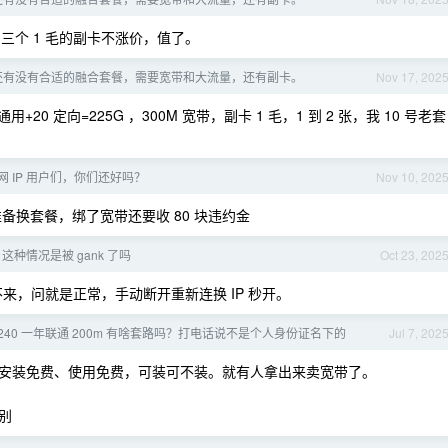
三个 1 毛的副卡不涨价，值了。
还有没有合适的融合套餐，需要宽带和大流量，还有副卡。
Nov 17, 202
 通用+20 定向=225G ，300M 宽带，副卡 1 毛，1 到 2 张，我 10 号老套
 IP 用户们，你们还好吗？
Nov 10, 202
备换套餐，绑了宽带还要收 80 块违约金
这种情况是被 gank 了吗
Oct 23, 202
re 都打不来，问就是正常，手动断开重新连换 IP 秒开。
240 一年联通 200m 有啥套路吗？打电话说不是个人身份证名下的
Jul 7, 202
安装免费、使用免费，可装可不装。就有人拿出来卖宽带了。
别