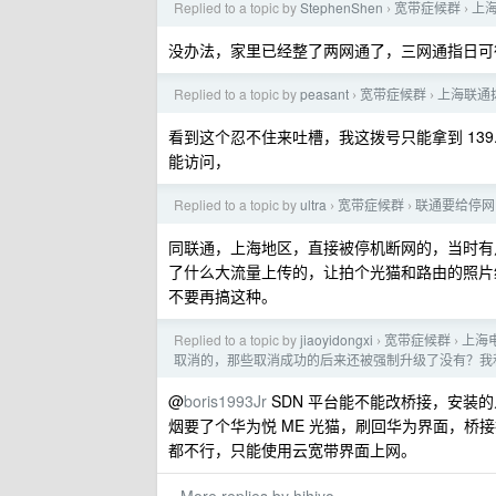
Replied to a topic by
StephenShen
宽带症候群
上
›
›
没办法，家里已经整了两网通了，三网通指日可
Replied to a topic by
peasant
宽带症候群
上海联通拨
›
›
看到这个忍不住来吐槽，我这拨号只能拿到 139.227
能访问，
Replied to a topic by
ultra
宽带症候群
联通要给停网
›
›
同联通，上海地区，直接被停机断网的，当时有
了什么大流量上传的，让拍个光猫和路由的照片
不要再搞这种。
Replied to a topic by
jiaoyidongxi
宽带症候群
上海
›
›
取消的，那些取消成功的后来还被强制升级了没有？我
@
boris1993Jr
SDN 平台能不能改桥接，安装
烟要了个华为悦 ME 光猫，刷回华为界面，桥
都不行，只能使用云宽带界面上网。