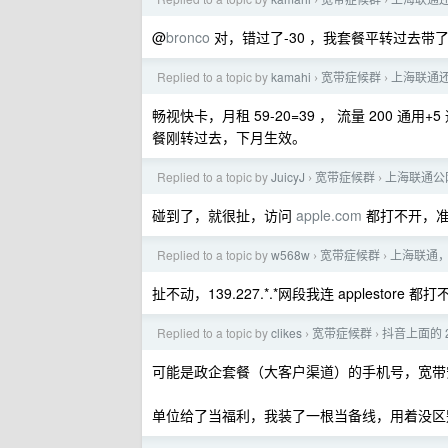
›
›
@
bronco
对，错过了-30 ，我套餐平转过去带了
Replied to a topic by
kamahi
宽带症候群
上海联通
›
›
畅视快卡，月租 59-20=39 ， 流量 200 通用+5
餐刚转过去，下月生效。
Replied to a topic by
JuicyJ
宽带症候群
上海联通公网
›
›
碰到了，就很扯，访问
apple.com
都打不开，准
Replied to a topic by
w568w
宽带症候群
上海联通，
›
›
扯不动，139.227.*.*网段我连 applesto
Replied to a topic by
clikes
宽带症候群
抖音上面的 
›
›
可能是政企套餐（大客户渠道）的手机号，宽带
单位给了当福利，我装了一根当备线，用着没区