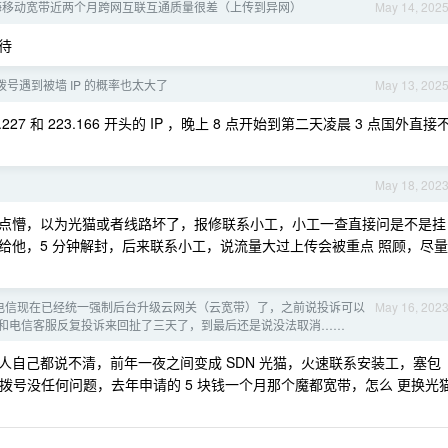
海移动宽带近两个月跨网互联互通质量很差（上传到异网）
May 14, 202
待
号遇到被墙 IP 的概率也太大了
May 13, 202
 和 223.166 开头的 IP ，晚上 8 点开始到第二天凌晨 3 点国外直接
May 18, 202
点懵，以为光猫或者线路坏了，报修联系小工，小工一查直接问是不是挂
给他，5 分钟解封，后来联系小工，说流量大过上传会被重点 照顾，尽量
电信现在已经统一强制后台升级云网关（云宽带）了，之前说投诉可以
May 16, 202
和电信客服反复投诉来回扯了三天了，到最后还是说没法取消……
的人自己都说不清，前年一夜之间变成 SDN 光猫，火速联系安装工，塞包
接拨号没任何问题，去年申请的 5 块钱一个月那个魔都宽带，怎么 更换光