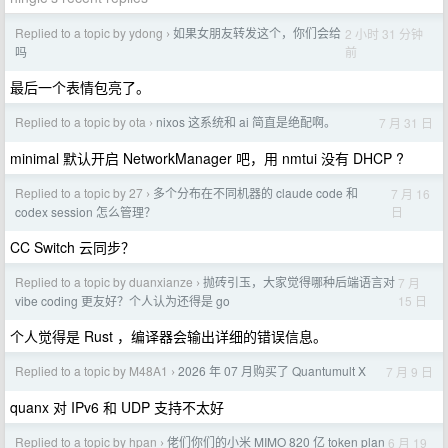
Replied to a topic by ydong
如果女朋友转发这个，你们会给
2 小时 31 分钟
›
前
吗
最后一个表情包亮了。
Replied to a topic by ota
nixos 这系统和 ai 简直是绝配啊。
7 月 31 日
›
minimal 默认开启 NetworkManager 吧，用 nmtui 没有 DHCP ?
Replied to a topic by 27
多个分布在不同机器的 claude code 和
7 月 16
›
日
codex session 怎么管理？
CC Switch 云同步？
Replied to a topic by duanxianze
抛砖引玉，大家觉得哪种后端语言对
7 月
›
15 日
vibe coding 更友好？个人认为还得是 go
个人觉得是 Rust ，编译器会输出详细的错误信息。
Replied to a topic by M48A1
2026 年 07 月购买了 Quantumult X
7 月 9 日
›
quanx 对 IPv6 和 UDP 支持不太好
Replied to a topic by hpan
佬们你们的小米 MIMO 820 亿 token plan
6 月 19
›