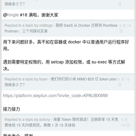
日
用掉多少了？
@
hingle
#18 满啦，谢谢大家
Replied to a topic by olddogs
我把 SaaS 从 Docker 迁移到 Rootless
6 月 19
›
日
Podman：三个月踩坑实录
用下来问题好多，真不如在容器或 docker 中以普通用户运行程序好
用。
遇到需要特定权限的，用 setcap 添加权限，或 su-exec 等方式解
决。
Replied to a topic by hpan
佬们你们的小米 MIMO 820 亿 token plan
6 月 19
›
日
用掉多少了？
https://platform.stepfun.com?invite_code=KPAUBXWW
接力接力
Replied to a topic by sofuny
海量 Token 限时放送！注册即享 15 天免
6 月
›
19 日
费体验 15 天内使用完，再赠 1 次 15 天体验
我也发个，感谢。