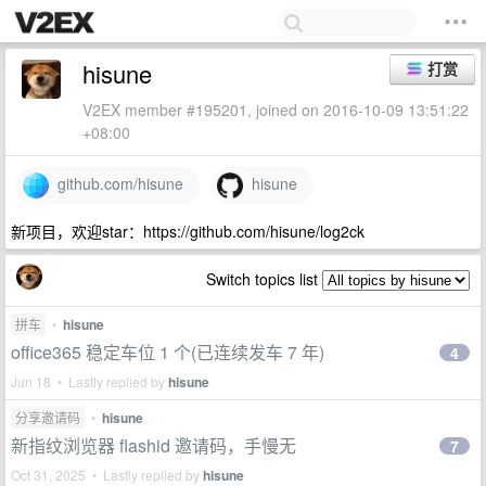
hisune
打赏
V2EX member #195201, joined on 2016-10-09 13:51:22
+08:00
github.com/hisune
hisune
新项目，欢迎star：https://github.com/hisune/log2ck
Switch topics list
拼车
•
hisune
office365 稳定车位 1 个(已连续发车 7 年)
4
Jun 18 • Lastly replied by
hisune
分享邀请码
•
hisune
新指纹浏览器 flashid 邀请码，手慢无
7
Oct 31, 2025 • Lastly replied by
hisune