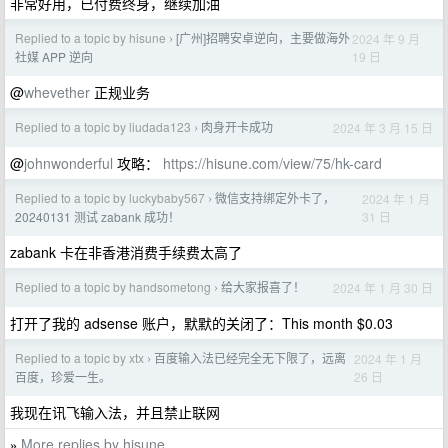
非常好用，已付费终身，继续加油
Replied to a topic by hisune
[广州]招聘安卓逆向，主要做海外
2024 年 9 月
›
19 日
社媒 APP 逆向
@
whevether
正规业务
Replied to a topic by liudada123
肉身开卡成功
2024 年 3 月 15 日
›
@
johnwonderful
攻略：
https://hisune.com/view/75/hk-card
Replied to a topic by luckybaby567
微信支持绑定外卡了，
2024 年 1 月
›
31 日
20240131 测试 zabank 成功！
zabank 卡在非香港消费手续费太高了
Replied to a topic by handsometong
给大家报喜了！
2024 年 1 月 30 日
›
打开了我的 adsense 账户，默默的关闭了：This month $0.03
Replied to a topic by xtx
百度输入法已经完全无下限了，远离
2024 年 1 月
›
26 日
百度，珍爱一生。
我现在讯飞输入法，并且禁止联网
More replies by hisune
»