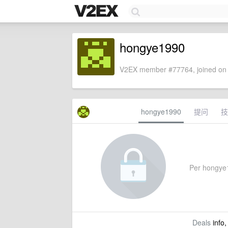
hongye1990
V2EX member #77764, joined on 
hongye1990
提问
技
Per hongye19
Deals
info,