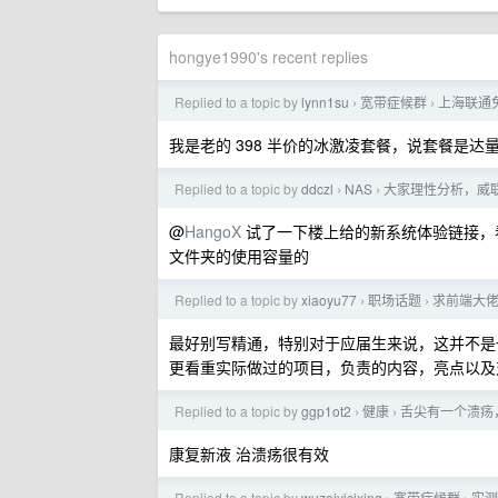
hongye1990's recent replies
Replied to a topic by
lynn1su
宽带症候群
上海联通免
›
›
我是老的 398 半价的冰激凌套餐，说套餐是达
Replied to a topic by
ddczl
NAS
大家理性分析，威联
›
›
@
HangoX
试了一下楼上给的新系统体验链接，
文件夹的使用容量的
Replied to a topic by
xiaoyu77
职场话题
求前端大
›
›
最好别写精通，特别对于应届生来说，这并不是
更看重实际做过的项目，负责的内容，亮点以及
Replied to a topic by
ggp1ot2
健康
舌尖有一个溃疡
›
›
康复新液 治溃疡很有效
Replied to a topic by
wuzeiyicixing
宽带症候群
实测