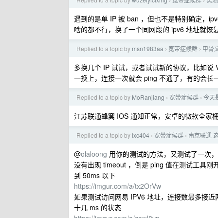
›
›
遇到的是单 IP 被 ban ，但也不是特别确定，ipv
啥的都不行，换了一个同网段的 ipv6 地址就恢
Replied to a topic by
msn1983aa
宽带症候群
甲骨
›
›
多换几个 IP 试试，或者试试新的协议，比如说 VLESS-Vi
一换上，连接一次就会 ping 不通了，有的会
Replied to a topic by
MoRanjiang
宽带症候群
今天是
›
›
江苏联通蜂窝 IOS 通知正常，安卓的微软全家桶
Replied to a topic by
lxc404
宽带症候群
南京联通 
›
›
@
olaloong
用你的测试的方法，又测试了一次，使用连
没有出现 timeout ，倒是 ping 值在测试工
到 50ms 以下
https://imgur.com/a/tx2OrVw
如果测试访问网易 IPV6 地址，连接数最多接近两万
十几 ms 的状态