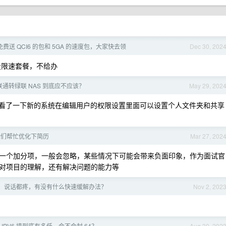
费送 QCI6 的包和 5GA 的速度包，大家快去领
Dec 30, 202
量限速套餐，不给办
通转绿联 NAS 到底应不应该？
May 29, 202
看了一下新的系统在编辑用户的权限设置里面可以设置个人文件夹和共享
佬们帮忙优化下简历
Mar 27, 202
一个加分项，一般会忽略，某些情况下可能会带来负面印象，作为面试官
对项目的理解，还有解决问题的能力等
，说话都疼，有没有什么快速缓解办法？
Nov 2, 202
 IPV6 墙到底有多低，会不会封 64？
Aug 30, 202