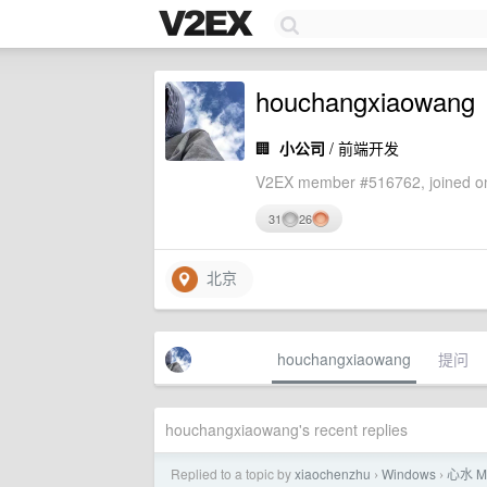
houchangxiaowang
🏢
小公司
/ 前端开发
V2EX member #516762, joined on
31
26
北京
houchangxiaowang
提问
houchangxiaowang's recent replies
Replied to a topic by
xiaochenzhu
Windows
心水 
›
›