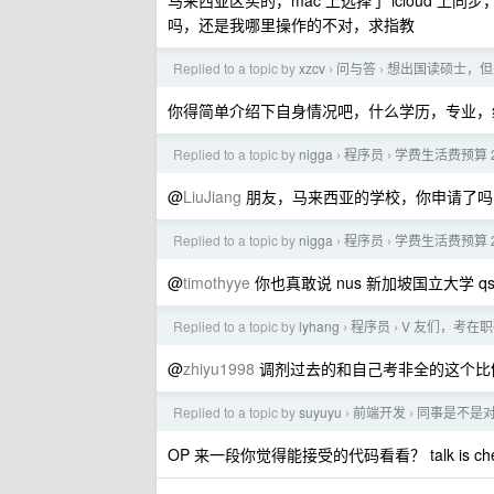
马来西亚区买的，mac 上选择了 icloud 上同步
吗，还是我哪里操作的不对，求指教
Replied to a topic by
xzcv
问与答
想出国读硕士，但
›
›
你得简单介绍下自身情况吧，什么学历，专业，
Replied to a topic by
nigga
程序员
学费生活费预算 
›
›
@
LiuJiang
朋友，马来西亚的学校，你申请了吗，能
Replied to a topic by
nigga
程序员
学费生活费预算 
›
›
@
timothyye
你也真敢说 nus 新加坡国立大学 q
Replied to a topic by
lyhang
程序员
V 友们，考在
›
›
@
zhiyu1998
调剂过去的和自己考非全的这个比
Replied to a topic by
suyuyu
前端开发
同事是不是对 
›
›
OP 来一段你觉得能接受的代码看看？ talk is cheap