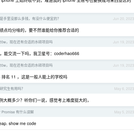
，iphone 上始终收不到，难道我的 iphone 主账号也要换成马来西亚区的
是手里没那么多钱，有没什么便宜的？
Jun 20, 202
绩点均分啥的，要不然谁能给你推荐合适的
20w，现在还有合适的水硕项目吗
Jun 19, 202
交流一下吗，我卫星号：coderhao666
20w，现在还有合适的水硕项目吗
Jun 19, 202
s 排名 11 ，这是一般人能上的学校吗
职研究生有用吗？
May 6, 202
例大概多少？听你们一说，感觉考上难度挺大的，
Promise 有什么误解
May 5, 202
. show me code