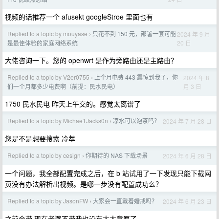
视频的话推荐一个 afusekt googleStroe 里面也有
Replied to a topic by mouyase
只花不到 150 元，部署一套可能
2024 年 9 月
›
20 日
是最佳体验的家庭网络系统
大佬咨询一下。您的 openwrt 是作为旁路由还是主路由？
Replied to a topic by V2er0755
上个月电费 443 震惊到我了，你
2024 年 8
›
月 3 日
们一个月都多少电费啊（前提：民水民电）
1750 民水民电 昨天上午交的。感觉太离谱了
Replied to a topic by Michae1Jacks0n
凉水可以泡茶吗？
2024 年 7 月 28 日
›
您是不是想要搜索 冷萃
Replied to a topic by cesign
你期待的 NAS 下载场景
2024 年 6 月 28 日
›
一个问题，我全部配置完成之后，在 b 站试用了一下发现只能下载网
页没有办法解析出视频。是哪一步没有配置成功么？
Replied to a topic by JasonFW
大家会一直戴着婚戒吗？
2024 年 6 月 23 日
›
之前会带 现在老婆不带我也没有太大意愿了