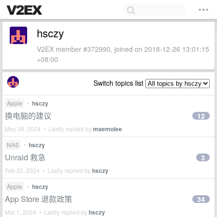
hsczy
V2EX member #372990, joined on 2018-12-26 13:01:15
+08:00
Switch topics list
Apple
•
hsczy
换电脑的建议
12
May 30, 2024 • Lastly replied by
maemolee
NAS
•
hsczy
Unraid 救急
3
Feb 22, 2024 • Lastly replied by
hsczy
Apple
•
hsczy
App Store 退款政策
34
Mar 1, 2024 • Lastly replied by
hsczy