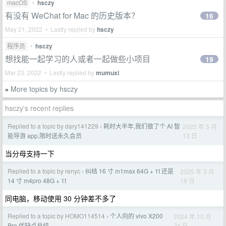
macOS
•
hsczy
有没有 WeChat for Mac 的历史版本？
16
May 21, 2022 • Lastly replied by
hsczy
程序员
•
hsczy
想找能一起学习的人或者一起做些小项目
19
Mar 23, 2022 • Lastly replied by
mumuxi
More topics by hsczy
»
hsczy's recent replies
Replied to a topic by dary141229
耗时大半年,我们做了个 AI 智
2025 年 5 月
›
13 日
能导游 app,限时送永久会员
当分母支持一下
Replied to a topic by renyc
纠结 16 寸 m1max 64G + 1t 还是
2025 年 3 月
›
19 日
14 寸 m4pro 48G + 1t
同电脑，移动使用 30 分钟差不多了
Replied to a topic by HOMO114514
个人向的 vivo X200
2024 年 10 月
›
24 日
Pro 优缺点总结