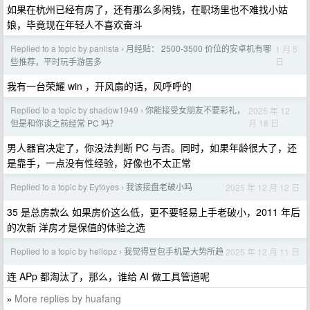
如果在杭州已经有房了，还有那么多闲钱，在职场里也不难找小姑
娘，毕竟现在年轻人不喜欢奋斗
Replied to a topic by panlista
月经贴： 2500-3500 价位的安卓机有哪
1 月 5
›
日
些推荐，平时玩手游居多
我有一台荣耀 win ，开风扇的话，风呼呼的
Replied to a topic by shadow1949
你能接受女朋友不要彩礼，
2025 年 12
›
月 18 日
但是和你谈之前经常 PC 吗？
男人器官决定了，你没法判断 PC 与否。同时，如果年龄很大了，还
是靠手，一点没有性经验，好像也不太正常
Replied to a topic by Eytoyes
我该接盘老破小吗
2025 年 12 月 12 日
›
35 是总房款么 如果房价这么低，更不要轻易上手老破小，2011 年后
的次新 洋房才是保值的体验之选
Replied to a topic by hellopz
我觉得豆包手机是大势所趋
2025 年 12 月 11 日
›
连 APp 都淘汰了，那么，谁给 AI 做工具管道呢
More replies by huafang
»