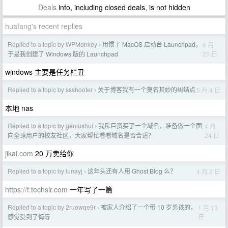
Deals
info, including closed deals, is not hidden
huafang's recent replies
Replied to a topic by WPMonkey
用惯了 MacOS 启动台 Launchpad，
6 月
›
20 日
于是我创建了 Windows 版的 Launchpad
windows 主要是任务栏丑
Replied to a topic by ssshooter
关于博客我有一个莫名其妙的纠结点
5 月 4 日
›
本地 nas
Replied to a topic by geniushui
我斥巨资买了一个域名，准备做一个面
4 月
›
24 日
向全球用户的校友社区，大家帮忙看看域名是否合适？
jikai.com
20 万卖给你
Replied to a topic by lunayj
这年头还有人用 Ghost Blog 么？
4 月 2 日
›
https://f.techsir.com
一年写了一篇
Replied to a topic by 2ruowqe9r
被家人介绍了一个带 10 岁男孩的，
1 月 13
›
日
感觉受到了侮辱