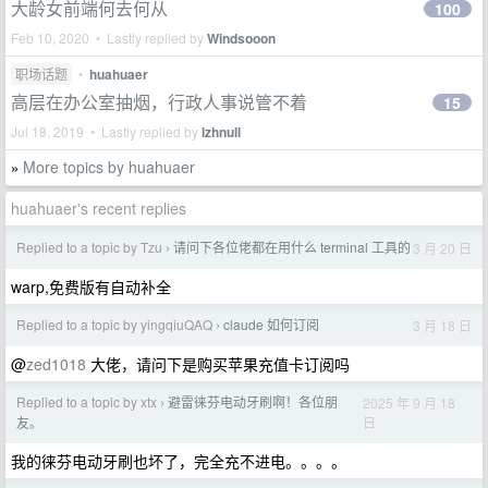
大龄女前端何去何从
100
Feb 10, 2020 • Lastly replied by
Windsooon
职场话题
•
huahuaer
高层在办公室抽烟，行政人事说管不着
15
Jul 18, 2019 • Lastly replied by
lzhnull
More topics by huahuaer
»
huahuaer's recent replies
Replied to a topic by Tzu
请问下各位佬都在用什么 terminal 工具的
3 月 20 日
›
warp,免费版有自动补全
Replied to a topic by yingqiuQAQ
claude 如何订阅
3 月 18 日
›
@
zed1018
大佬，请问下是购买苹果充值卡订阅吗
Replied to a topic by xtx
避雷徕芬电动牙刷啊！各位朋
2025 年 9 月 18
›
日
友。
我的徕芬电动牙刷也坏了，完全充不进电。。。。