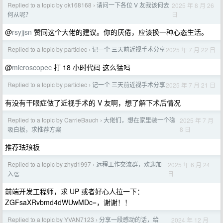
Replied to a topic by ok168168
请问一下各位 V 友我该何去
2025 年 8 月 26
›
日
何从呢？
@
rsyjjsn
赞同这个大佬的建议。你的厌倦，应该换一种心态生活。
Replied to a topic by particlec
记一个 三天前近视手术分享
2025 年 7 月 22 日
›
@
microscopec
打 18 小时代码 这么猛吗
Replied to a topic by particlec
记一个 三天前近视手术分享
2025 年 7 月 21 日
›
有没有干眼症做了近视手术的 V 友啊，想了解下术后情况
Replied to a topic by CarrieBauch
大佬们，想在家里装一个磁
2025 年 7 月
›
8 日
吸白板，求推荐方案
推荐珐琅板
Replied to a topic by zhyd1997
远程工作交流群，欢迎加
2025 年 6 月 24
›
日
入👏
前端开发工程师，求 UP 或者好心人拉一下：
ZGFsaXRvbmd4dWUwMDc=，谢谢！！
Replied to a topic by YVAN7123
分享一段感动的话，给
2024 年 12 月
›