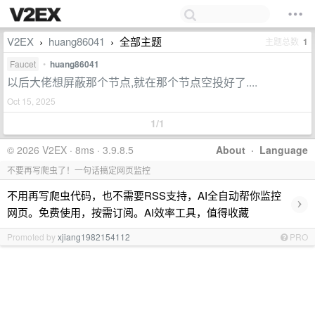
V2EX
huang86041
全部主题
主题总数
1
›
›
Faucet
•
huang86041
以后大佬想屏蔽那个节点,就在那个节点空投好了....
Oct 15, 2025
1/1
© 2026 V2EX · 8ms · 3.9.8.5
About
·
Language
不要再写爬虫了！一句话搞定网页监控
不用再写爬虫代码，也不需要RSS支持，AI全自动帮你监控
›
网页。免费使用，按需订阅。AI效率工具，值得收藏
Promoted by
xjiang1982154112
PRO