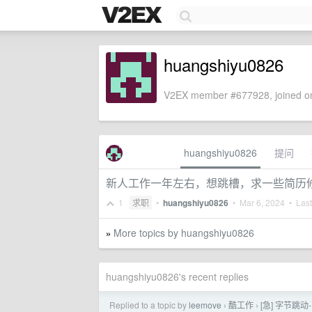
huangshiyu0826
V2EX member #677928, joined on
huangshiyu0826
提问
新人工作一年左右，想跳槽，求一些简历修改
1
求职
•
huangshiyu0826
•
Mar 6, 2024
• Last
More topics by huangshiyu0826
»
huangshiyu0826's recent replies
Replied to a topic by
leemove
酷工作
[急] 字节跳
›
›