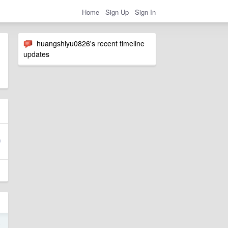
Home
Sign Up
Sign In
huangshiyu0826's recent timeline
updates
4