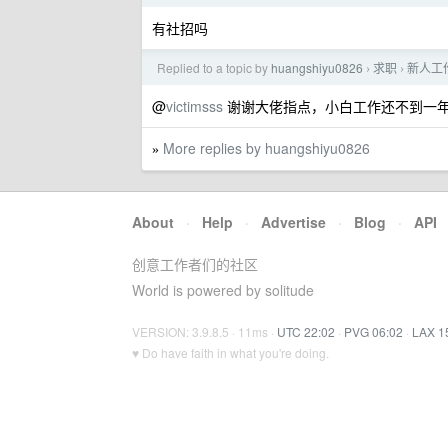
有社招吗
Replied to a topic by
huangshiyu0826
求职
新人工
›
›
@
victimsss
谢谢大佬指点，小白工作还不到一
More replies by huangshiyu0826
»
About
·
Help
·
Advertise
·
Blog
·
API
创意工作者们的社区
World is powered by solitude
VERSION: 3.9.8.5 · 11ms ·
UTC 22:02
·
PVG 06:02
·
LAX 1
♥ Do have faith in what you're doing.