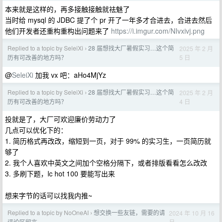
本来就是这样的，再多接触接触就祛魅了
当时给 mysql 的 JDBC 提了个 pr 开了一年多才合进去，合进去然后
他们开发者还重构重构出问题来了
https://i.imgur.com/NIvxivj.png
Replied to a topic by SeleiXi
28 届想找大厂暑假实习…这个简
2025 年 2 月
›
5 日
历有可改善的地方吗？
@
SeleiXi
加我 vx 吧：aHo4MjYz
Replied to a topic by SeleiXi
28 届想找大厂暑假实习…这个简
2025 年 2 月
›
4 日
历有可改善的地方吗？
投就是了，大厂可欢迎廉价劳动力了
几点可以优化下的：
1. 简历格式再改改，缩短到一页，对于 99% 的实习生，一页简历就
够了
2. 我个人喜欢中英文之间加个空格分隔下，或者排版看看怎么改改
3. 多刷下题，lc hot 100 要能写出来
想来字节的话可以找我内推~
Replied to a topic by NoOneAI
想交换一些友链，需要的请
2024 年 10 月 16
›
日
评论区留言