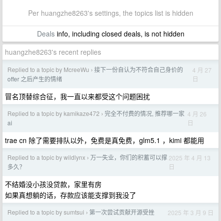
Per huangzhe8263's settings, the topics list is hidden
Deals
info, including closed deals, is not hidden
huangzhe8263's recent replies
Replied to a topic by McreeWu
接下一份自认为不符合自己身价的
4 月 27
›
日
offer 之后产生的情绪
冒名顶替综合征，我一直以来都受这个问题困扰
Replied to a topic by kamikaze472
完全不付费的情况, 推荐哪一家
4 月 26
›
日
ai
trae cn 除了需要排队以外，免费是真免费，glm5.1 ，kimi 都能用
Replied to a topic by wildlynx
万一失业，你们的积蓄可以撑
2025 年 4 月 13
›
日
多久？
不结婚没小孩没贷款，家里有房
如果真想躺的话，存款应该能支撑到我没了
Replied to a topic by sumtsui
第一次尝试贡献开源受挫
2025 年 3 月 9 日
›