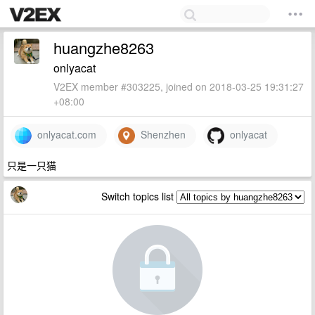
huangzhe8263
onlyacat
V2EX member #303225, joined on 2018-03-25 19:31:27
+08:00
onlyacat.com
Shenzhen
onlyacat
只是一只猫
Switch topics list