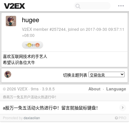
hugee
V2EX member #257244, joined on 2017-09-30 09:57:11
+08:00
1
81
喜欢互联网技术的手艺人
希望认识各位大牛
切换主题列表
© 2026 V2EX · 9ms · 3.9.8.5
About
·
Language
券商万一免五开户活动火热进行中！
›
a股万一免五活动火热进行中！留言就抽鼠标键盘！
Promoted by
daxiaolian
PRO