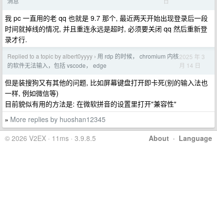
日
消息
我 pc 一直用的老 qq 也就是 9.7 那个, 最近两天开始出现登录后一段
时间就掉线的情况, 并且重连永远是超时, 必须要关闭 qq 然后重新登
录才行.
Replied to a topic by albert0yyyy
用 rdp 的时候， chromium 内核
2025 年 3
›
月 14 日
的软件无法输入，包括 vscode， edge
但是装搜狗又有其他的问题, 比如屏幕键盘打开即卡死(别的输入法也
一样, 例如微信等)
目前貌似有用的方法是: 在微软拼音的设置里打开"兼容性"
More replies by huoshan12345
»
© 2026 V2EX · 11ms · 3.9.8.5
About
·
Language