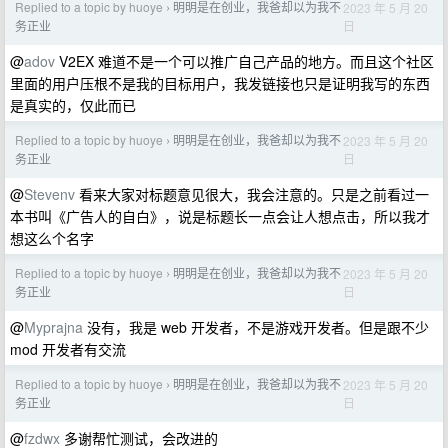
Replied to a topic by huoye
明明是在创业，我爸却以为我不
2023 年 5 月 20
›
日
务正业
@
adov
V2EX 难道不是一个可以推广自己产品的地方。而且这个社区
里面的用户压根不是我的目标用户，我发链接也只是证明我写的东西
是真实的，仅此而已
Replied to a topic by huoye
明明是在创业，我爸却以为我不
2023 年 5 月 20
›
日
务正业
@
Stevenv
看来大家对标题意见很大，我会注意的。只是之前看过一
本书叫《广告人的自白》，说是标题长一点会让人想点击，所以我才
想这么个名字
Replied to a topic by huoye
明明是在创业，我爸却以为我不
2023 年 5 月 20
›
日
务正业
@
Myprajna
没有，我是 web 开发者，不是游戏开发者。但是跟不少
mod 开发者有交流
Replied to a topic by huoye
明明是在创业，我爸却以为我不
2023 年 5 月 20
›
日
务正业
@
fzdwx
多谢帮忙测试，会改进的