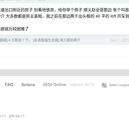
速出口附近的房子 别看地铁房，给你举个例子 顺义赵全营那边 有个叫首
大多数都是房主直租，我之前在那边两千出头租的 40 平的 loft 开车
两居就比较困难了
城] 4 万跌到 7 千， [永清国瑞生态城] 两万跌到两千
Sep 5, 202
·
FAQ
·
Solana
·
2930 Online
Highest 6679
·
Select Langua
1:17
·
JFK 04:17