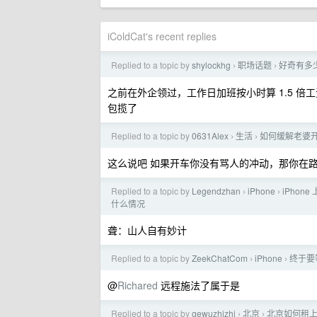
iColdCat's recent replies
Replied to a topic by
shylockhg
职场话题
好奇有多少
›
›
之前在外企领过，工作日加班按小时算 1.5 
包揽了
Replied to a topic by
0631Alex
生活
如何缓解老婆
›
›
这么说吧 如果开车你没有骂人的冲动，那你在
Replied to a topic by
Legendzhan
iPhone
iPhon
›
›
什么情况
聋：山人自有妙计
Replied to a topic by
ZeekChatCom
iPhone
终于要等
›
›
@
Richared
远程施法了属于是
Replied to a topic by
gewuzhizhi
北京
北京如何租
›
›