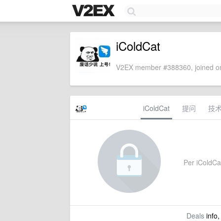
iColdCat
V2EX member #388360, joined on
iColdCat
提问
技
Per iColdCat
Deals
info,