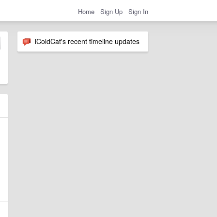
Home
Sign Up
Sign In
iColdCat's recent timeline updates