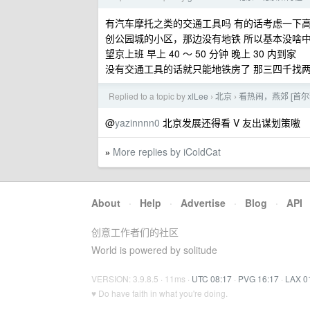
有汽车摩托之类的交通工具吗 有的话考虑一下高
创公园城的小区，那边没有地铁 所以基本没啥中介 
望京上班 早上 40 ～ 50 分钟 晚上 30 内到家
没有交通工具的话就只能地铁房了 那三四千找
Replied to a topic by
xlLee
北京
看热闹，燕郊 [首尔甜
›
›
@
yazinnnn0
北京发展还得看 V 友出谋划策嗷
More replies by iColdCat
»
About
·
Help
·
Advertise
·
Blog
·
API
创意工作者们的社区
World is powered by solitude
VERSION: 3.9.8.5 · 11ms ·
UTC 08:17
·
PVG 16:17
·
LAX 0
♥ Do have faith in what you're doing.