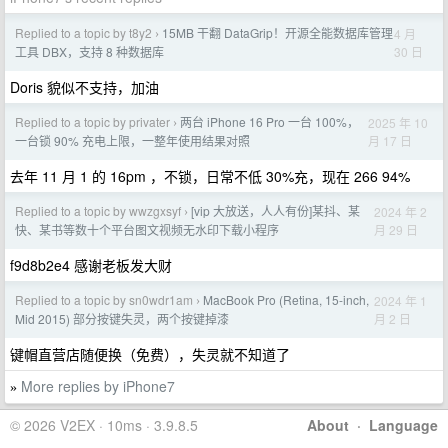
Replied to a topic by t8y2
15MB 干翻 DataGrip！开源全能数据库管理
4 月
›
30 日
工具 DBX，支持 8 种数据库
Doris 貌似不支持，加油
Replied to a topic by privater
两台 iPhone 16 Pro 一台 100%，
2025 年 10
›
月 17 日
一台锁 90% 充电上限，一整年使用结果对照
去年 11 月 1 的 16pm ，不锁，日常不低 30%充，现在 266 94%
Replied to a topic by wwzgxsyf
[vip 大放送，人人有份]某抖、某
2024 年 2
›
月 29 日
快、某书等数十个平台图文视频无水印下载小程序
f9d8b2e4 感谢老板发大财
Replied to a topic by sn0wdr1am
MacBook Pro (Retina, 15-inch,
2024 年 1
›
月 2 日
Mid 2015) 部分按键失灵，两个按键掉漆
键帽直营店随便换（免费），失灵就不知道了
More replies by iPhone7
»
© 2026 V2EX · 10ms · 3.9.8.5
About
·
Language