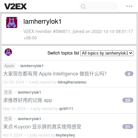
iamherrylok1
V2EX member #596871, joined on 2022-10-10 08:01:17
+08:00
Switch topics list
Apple
•
iamherrylok1
大家现在都有用 Apple Intelligence 做些什么吗？
9
Oct 29, 2024 • Lastly replied by
hiiragiharunatsu
生活
•
iamherrylok1
求推荐好用的记账 app
25
May 16, 2024 • Lastly replied by
qcbf111
生活
•
iamherrylok1
来点 Kuycon 显示屏的真实使用感受
21
Apr 9, 2024 • Lastly replied by
heyheyhey