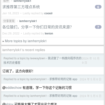
软件
•
iamherrylok1
求推荐第三方埋点系统
6
Jan 18, 2023 • Lastly replied by
coosir
分享发现
•
iamherrylok1
各位猿们，分享一下你们日常的资讯来源？
7
Dec 29, 2022 • Lastly replied by
leeton
More topics by iamherrylok1
»
iamherrylok1's recent replies
Replied to a topic by leewaytown
我试做了一档面向程序员的
2024 年 10 月
›
9 日
技术历史播客
订阅了，这方向很好！
Replied to a topic by iamherrylok1
求推荐好用的记账 app
2024 年 5 月 6 日
›
@
eddiechow
有道理，学一下你这个记账的习惯
Replied to a topic by iamherrylok1
求推荐好用的记账 app
2024 年 5 月 6 日
›
@
shiny
可能是太懒了才冒出这个想法