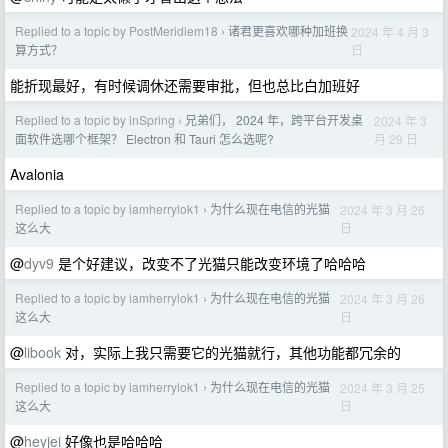
Replied to a topic by PostMeridiem18
诸君更喜欢哪种加班换
2024 年 4 月 3
›
日
算方式？
能折现最好，有时候调休还需要审批，但也总比白加班好
Replied to a topic by inSpring
兄弟们， 2024 年，跨平台开发桌
2024 年 3
›
月 29 日
面软件选哪个框架？ Electron 和 Tauri 怎么选呢?
Avalonia
Replied to a topic by iamherrylok1
为什么现在电信的光猫
2024 年 3 月 26
›
日
这么大
@
dyv9
是个好建议，改变不了光猫只能改变环境了哈哈哈
Replied to a topic by iamherrylok1
为什么现在电信的光猫
2024 年 3 月 26
›
日
这么大
@
libook
对，实际上我只需要它的光猫就行，其他功能都冗余的
Replied to a topic by iamherrylok1
为什么现在电信的光猫
2024 年 3 月 25
›
日
这么大
@
heyjei
好像也是哈哈哈