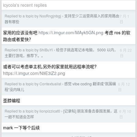
icycola's recent replies
Replied to a topic by NxxRngjnbgj
支持至少三运营商接入的家用路由
7 月 1
›
日
器有哪些
家用的应该没有吧
https://i.imgur.com/MAyk5GN.png
考虑 ros 的软
路由或者爱快？
Replied to a topic by ShiBuYi
给侄子挑选笔记本电脑， 5000 以内，
6 月 22
›
日
主要打游戏，推荐下。。
或者可以考虑单主机,另外的家里就用远程串流呢?
https://i.imgur.com/N9E3iZ2.png
Replied to a topic by Contextualist
感觉 vibe coding 翻译成“氛围编
6 月 12
›
日
程”没内味儿
歪脖编程
Replied to a topic by lionpizzicat0
[记录帖] 朋友准备去泰国发展，这
6 月 10
›
日
一趟不知道会怎样
mark 一下等个后续