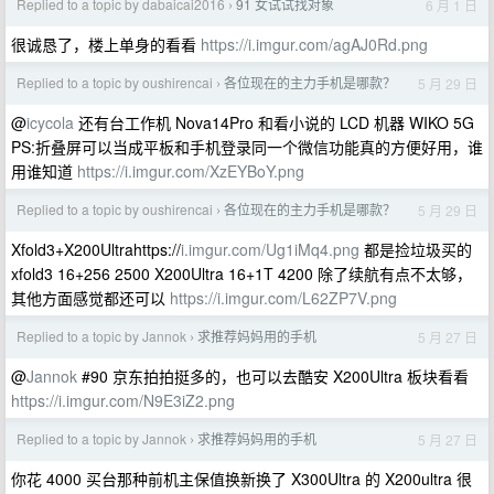
Replied to a topic by dabaicai2016
91 女试试找对象
6 月 1 日
›
很诚恳了，楼上单身的看看
https://i.imgur.com/agAJ0Rd.png
Replied to a topic by oushirencai
各位现在的主力手机是哪款？
5 月 29 日
›
@
icycola
还有台工作机 Nova14Pro 和看小说的 LCD 机器 WIKO 5G
PS:折叠屏可以当成平板和手机登录同一个微信功能真的方便好用，谁
用谁知道
https://i.imgur.com/XzEYBoY.png
Replied to a topic by oushirencai
各位现在的主力手机是哪款？
5 月 29 日
›
Xfold3+X200Ultrahttps://
i.imgur.com/Ug1iMq4.png
都是捡垃圾买的
xfold3 16+256 2500 X200Ultra 16+1T 4200 除了续航有点不太够，
其他方面感觉都还可以
https://i.imgur.com/L62ZP7V.png
Replied to a topic by Jannok
求推荐妈妈用的手机
5 月 27 日
›
@
Jannok
#90 京东拍拍挺多的，也可以去酷安 X200Ultra 板块看看
https://i.imgur.com/N9E3iZ2.png
Replied to a topic by Jannok
求推荐妈妈用的手机
5 月 27 日
›
你花 4000 买台那种前机主保值换新换了 X300Ultra 的 X200ultra 很