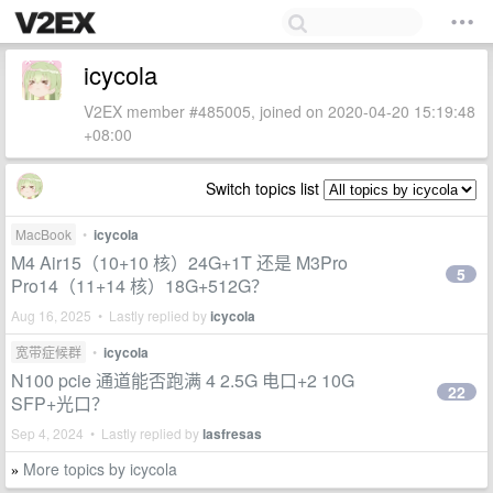
icycola
V2EX member #485005, joined on 2020-04-20 15:19:48
+08:00
Switch topics list
MacBook
•
icycola
M4 Air15（10+10 核）24G+1T 还是 M3Pro
5
Pro14（11+14 核）18G+512G？
Aug 16, 2025 • Lastly replied by
icycola
宽带症候群
•
icycola
N100 pcie 通道能否跑满 4 2.5G 电口+2 10G
22
SFP+光口？
Sep 4, 2024 • Lastly replied by
lasfresas
More topics by icycola
»