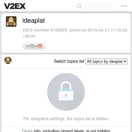
ideaplat
V2EX member #169925, joined on 2016-04-21 17:10:43
+08:00
97
63
Switch topics list
Per ideaplat's settings, the topics list is hidden
Deals
info, including closed deals, is not hidden