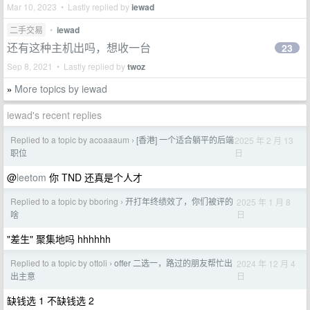
Mar 10, 2023 • Lastly replied by
iewad
二手交易
•
iewad
还有这种主机出吗，想收一台
23
Sep 8, 2021 • Lastly replied by
twoz
More topics by iewad
»
iewad's recent replies
Replied to a topic by acoaaaum
[香港] 一个适合躺平的后端
2025 年 2 月 13
›
日
职位
@
leetom
你 TND 还真是个人才
Replied to a topic by bboring
开打年终绩效了，你们被评的
2025 年 1 月 8
›
日
啥
"差生" 聚集地吗 hhhhhh
Replied to a topic by ottoli
offer 二选一，路过的朋友帮忙出
2024 年 12 月 4
›
日
出主意
缺钱选 1 不缺钱选 2