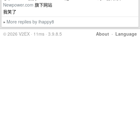
Newpower.com
旗下网站
我笑了
More replies by ihappy8
»
© 2026 V2EX · 11ms · 3.9.8.5
About
·
Language