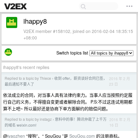
ihappy8
V2EX member #158102, joined on 2016-02-04 18:35:15
+08:00
Switch topics list
ihappy8's recent replies
Replied to a topic by Thiece
收到 offer，薪资谈好合同已签，
2016 年 2 月
›
23 日
最后通知不要人了
依法成立的合同，对当事人具有法律约束力。当事人应当按照约定履
行自己的义务，不得擅自变更或者解除合同。 P.S:不过这连试用期都
算不上吧~ 所以最好还是协商下单方面解约的赔偿问题。
Replied to a topic by instagz
意料中的事！腾讯仲裁了上千万
2016 年 2 月
›
16 日
的域名 weixin.com!
@
iyaozhen
“搜狗”、“ SouGou ”是
SouGou.com
的注册商标。