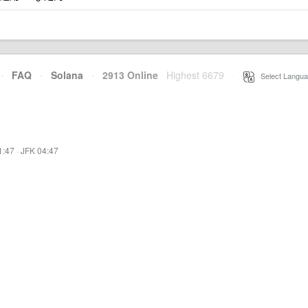
·
FAQ
·
Solana
·
2913 Online
Highest 6679
·
Select Langua
1:47
·
JFK 04:47