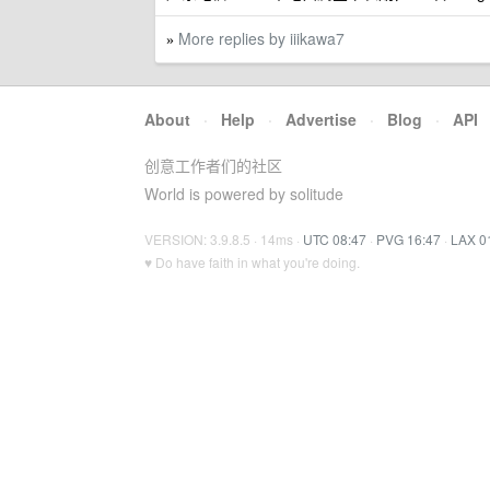
More replies by iiikawa7
»
About
·
Help
·
Advertise
·
Blog
·
API
创意工作者们的社区
World is powered by solitude
VERSION: 3.9.8.5 · 14ms ·
UTC 08:47
·
PVG 16:47
·
LAX 0
♥ Do have faith in what you're doing.