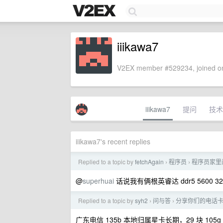
iiikawa7
V2EX member #529234, joined on
iiikawa7
提问
技术
iiikawa7's recent replies
Replied to a topic by
fetchAgain
程序员
程序员家里
›
›
@
superhuai
话说我有俩根英睿达 ddr5 5600 3
Replied to a topic by
syh2
问与答
分享你们的电话
›
›
广东电信 135b 本地归属星卡长期，29 块 105g