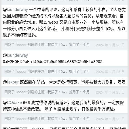
@
lbunderway
一个中肯的评论，这两年感觉比较多的小白，个人感觉
是因为随着整个经济的下滑以及各大互联网的裁员，从宏观来看，自
由职业的趋势增加，那么 web3 又是自由职业的一小块蛋糕，所以有
一部分小白会进入到这个领域。 [小部分] 只是相对于整个市场。 所以
很多不懂的有很多。
回复了 iiooeer 创建的主题
我挣了 10w，就用了 1 个月
2024 年 1 月 26 日
›
@
lbunderway
0xE2F0FD2bFa149deC7c9e99894A387C2e5F1a3202
回复了 iiooeer 创建的主题
我挣了 10w，就用了 1 个月
2024 年 1 月 25 日
›
@
lisxour
既然能在 V 站，肯定是各行精英，岂能被我大刀割到，嘿嘿
回复了 iiooeer 创建的主题
我挣了 10w，就用了 1 个月
2024 年 1 月 25 日
›
@
CQdake
666 我觉得你说的有道理，这是我听的最多的，一定要保
持这种信念不要改变。 除了 A 股是正规军，其他投资千万被碰。
回复了 iiooeer 创建的主题
我挣了 10w，就用了 1 个月
2024 年 1 月 25 日
›