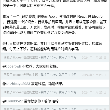
再给大家分享一个 idea ，日常开发我们会遇见很多知识点，经常随便
记录一下，可能以后再也不会去看；
我写了一个 [记忆胶囊] 的桌面 App ，使用改的是 React 的 Electron
； 我遇见一个知识点，我就维护到里面，并且它可以无限轮播，置顶
到屏幕的最上面，无意间，发呆时，摸鱼时都能看看，能够巩固知识
点的同时也能为随时工作变动做好八股文的准备。
最后直接维护到数据库，并且可以与喜马拉听做数据连接，转成音
频，每天上下班，通勤就能够利用碎片时间去学习。
回复了 iiooeer 创建的主题
我挣了 10w，就用了 1 个月
2024 年 1 月 25 日
›
@
coderpwh
不推荐，大家聊聊就好。
回复了 iiooeer 创建的主题
我挣了 10w，就用了 1 个月
2024 年 1 月 25 日
›
@
shizhibuyu2023
赢是过程，输是结果。
回复了 iiooeer 创建的主题
我挣了 10w，就用了 1 个月
2024 年 1 月 25 日
›
@
Cloud9527
带你就割你 / 噶你 哈哈
回复了 iiooeer 创建的主题
我挣了 10w，就用了 1 个月
2024 年 1 月 25 日
›