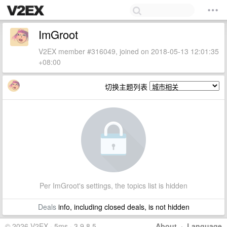
ImGroot
V2EX member #316049, joined on 2018-05-13 12:01:35
+08:00
切换主题列表
Per ImGroot's settings, the topics list is hidden
Deals
info, including closed deals, is not hidden
© 2026 V2EX · 5ms · 3.9.8.5
About
·
Language