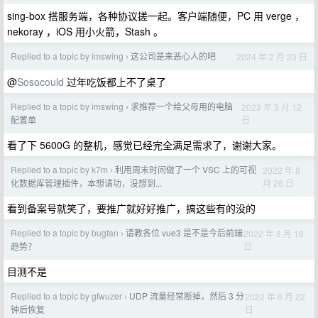
sing-box 搭服务端，各种协议搓一起。客户端随便，PC 用 verge ，
nekoray ，iOS 用小火箭，Stash 。
Replied to a topic by imswing
这公司是来恶心人的吧
2024 年 2 月 23 日
›
@
Sosocould
过年吃饭都上不了桌了
Replied to a topic by imswing
求推荐一个给父母用的电脑
2023 年 3 月 12
›
日
配置单
看了下 5600G 的整机，感觉已经完全满足需求了，谢谢大家。
Replied to a topic by k7m
利用周末时间做了一个 VSC 上的可视
2022 年 8
›
月 26 日
化数据库管理插件，本想请功，没想到...
看到备案号就笑了，要推广就好好推广，搞这些有的没的
Replied to a topic by bugfan
请教各位 vue3 是不是今后前端
2022 年 8 月 18
›
日
趋势？
目测不是
Replied to a topic by gfwuzer
UDP 流量经常断掉，然后 3 分
2022 年 6 月 22
›
日
钟后恢复