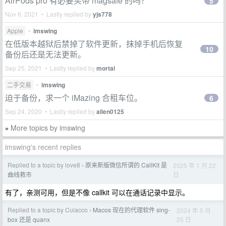
AirPods pro 有必要买带 magsafe 的吗？
5
Nov 6, 2021 • Lastly replied by
yjs778
Apple
•
imswing
在低版本越狱后禁掉了软件更新，抹掉手机后恢复
10
备份后还是无法更新。
Sep 25, 2021 • Lastly replied by
mortal
二手交易
•
imswing
迫于备份，求一个 iMazing 合租车位。
6
Sep 24, 2020 • Lastly replied by
allen0125
More topics by imswing
»
imswing's recent replies
Replied to a topic by love8
原来新版微信所谓的 CallKit 是
2025 年 1 月 22
›
日
曲线救市
有了，亲测可用，但是不像 callkit 可以在通话记录中显示。
Replied to a topic by Culacco
Macos 现在的代理软件 sing-
2024 年 5 月
›
25 日
box 还是 quanx