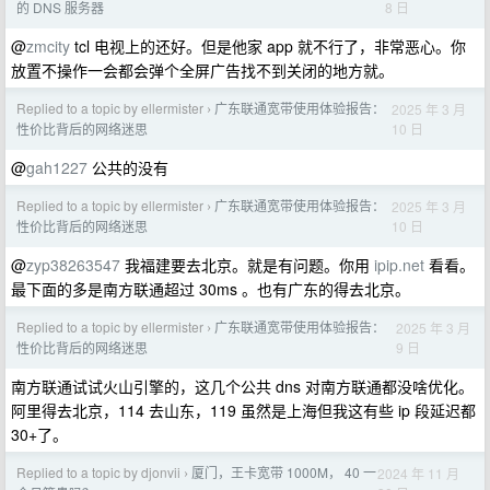
8 日
的 DNS 服务器
@
zmcity
tcl 电视上的还好。但是他家 app 就不行了，非常恶心。你
放置不操作一会都会弹个全屏广告找不到关闭的地方就。
Replied to a topic by ellermister
广东联通宽带使用体验报告：
2025 年 3 月
›
10 日
性价比背后的网络迷思
@
gah1227
公共的没有
Replied to a topic by ellermister
广东联通宽带使用体验报告：
2025 年 3 月
›
10 日
性价比背后的网络迷思
@
zyp38263547
我福建要去北京。就是有问题。你用
ipip.net
看看。
最下面的多是南方联通超过 30ms 。也有广东的得去北京。
Replied to a topic by ellermister
广东联通宽带使用体验报告：
2025 年 3 月
›
9 日
性价比背后的网络迷思
南方联通试试火山引擎的，这几个公共 dns 对南方联通都没啥优化。
阿里得去北京，114 去山东，119 虽然是上海但我这有些 ip 段延迟都
30+了。
Replied to a topic by djonvii
厦门，王卡宽带 1000M， 40 一
2024 年 11 月
›