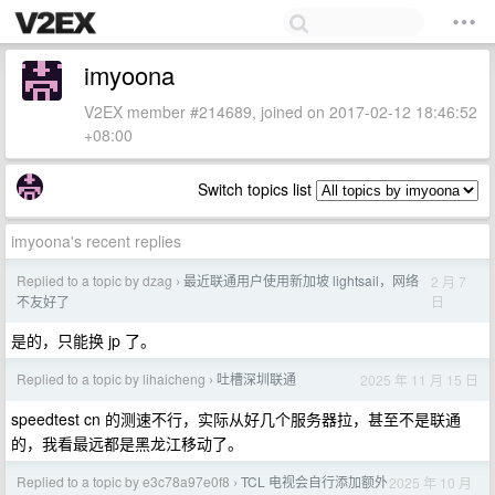
imyoona
V2EX member #214689, joined on 2017-02-12 18:46:52
+08:00
Switch topics list
imyoona's recent replies
Replied to a topic by dzag
最近联通用户使用新加坡 lightsail，网络
2 月 7
›
日
不友好了
是的，只能换 jp 了。
Replied to a topic by lihaicheng
吐槽深圳联通
2025 年 11 月 15 日
›
speedtest cn 的测速不行，实际从好几个服务器拉，甚至不是联通
的，我看最远都是黑龙江移动了。
Replied to a topic by e3c78a97e0f8
TCL 电视会自行添加额外
2025 年 10 月
›