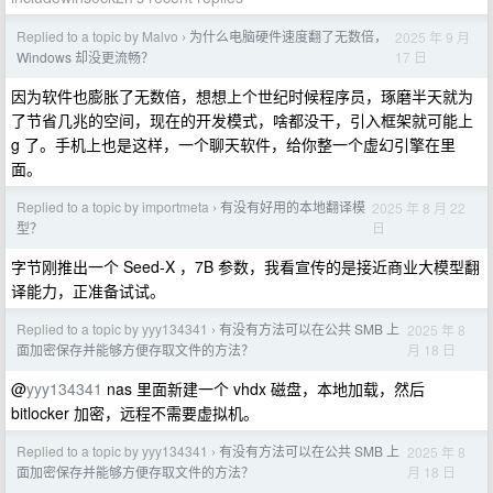
Replied to a topic by Malvo
为什么电脑硬件速度翻了无数倍，
2025 年 9 月
›
17 日
Windows 却没更流畅？
因为软件也膨胀了无数倍，想想上个世纪时候程序员，琢磨半天就为
了节省几兆的空间，现在的开发模式，啥都没干，引入框架就可能上
g 了。手机上也是这样，一个聊天软件，给你整一个虚幻引擎在里
面。
Replied to a topic by importmeta
有没有好用的本地翻译模
2025 年 8 月 22
›
日
型？
字节刚推出一个 Seed-X ，7B 参数，我看宣传的是接近商业大模型翻
译能力，正准备试试。
Replied to a topic by yyy134341
有没有方法可以在公共 SMB 上
2025 年 8
›
月 18 日
面加密保存并能够方便存取文件的方法？
@
yyy134341
nas 里面新建一个 vhdx 磁盘，本地加载，然后
bitlocker 加密，远程不需要虚拟机。
Replied to a topic by yyy134341
有没有方法可以在公共 SMB 上
2025 年 8
›
月 18 日
面加密保存并能够方便存取文件的方法？