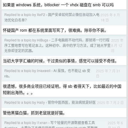
如果是 windows 系统，bitlocker 一个 vhdx 磁盘在 smb 可以吗
Replied to a topic by XeF2
国产安卓如何禁止微信自动加入电
2025 年 8 月
›
18 日
池优化白名单？
怀疑国产 rom 都在系统里面写死了，很难搞。除非你不装。
Replied to a topic by HiBugs
二手电脑跑不动代码，那就将一行行程
2025 年
›
8 月 12
序工整地誊写在笔记本上。这种初中、高中的学习方法，成了她大学里
日
无奈却坚定的武器。
当初大学学汇编的时候，干过类似的事情，感觉可以接受不奇怪。
Replied to a topic by imaxwell
AI 虽强，也不能让 sb 变
2025 年 7 月 31
›
日
nb。
很遗憾，很多商业项目已经证明，得 sb 者得天下，比如最近的中国
短剧出海热。。。
Replied to a topic by Hally
管你中医西医，能治病就是好医
2025 年 7 月 2 日
›
管他黑猫白猫，抓到老鼠就是好猫。
Replied to a topic by l1xnan
写个轻量的开源数据查看工具
2025 年 6
›
月 30 日
duckling，主要为了方便日常查看 parquet/csv/duckdb 等数据