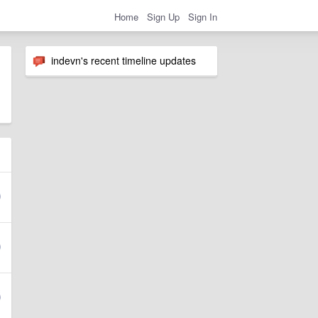
Home
Sign Up
Sign In
indevn's recent timeline updates