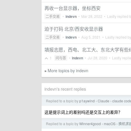
再收一台显示器，坐标西安
二手交易
•
indevn
•
Mar 28, 2022
• Lastly replied 
迫于打码 北京/西安收显示器
二手交易
•
indevn
•
Aug 5, 2021
• Lastly replied b
填报志愿，西电、北工大、东北大学有些纠
1
问与答
•
indevn
•
Jul 28, 2020
• Lastly repli
More topics by indevn
»
indevn's recent replies
Replied to a topic by
p1aywind
Claude
claude c
›
›
这是提示词上的差别吗还是交互上的差异？
Replied to a topic by
Winner4good
macOS
换机求建议（
›
›