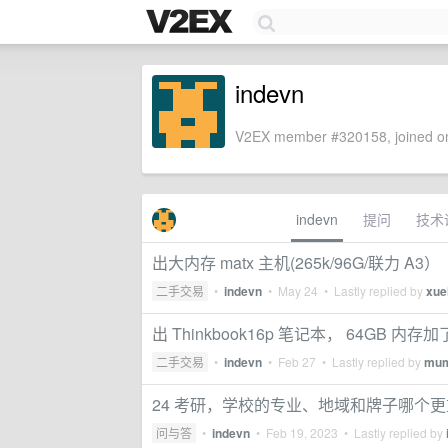
indevn
V2EX member #320158, joined on
indevn
提问
技术
出大内存 matx 主机(265k/96G/联力 A3）
二手交易
•
indevn
•
May 24
• Lastly replied by
xue
出 Thinkbook16p 笔记本， 64G
二手交易
•
indevn
•
Feb 27
• Lastly replied by
mu
24 考研，学校的专业、地域和牌子哪个
问与答
•
indevn
•
Feb 19, 2023
• Lastly replied by