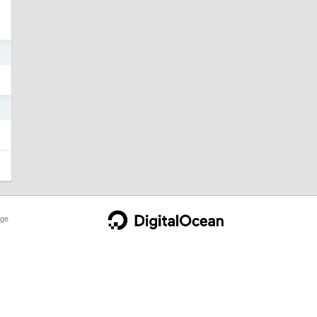
3
5
ge