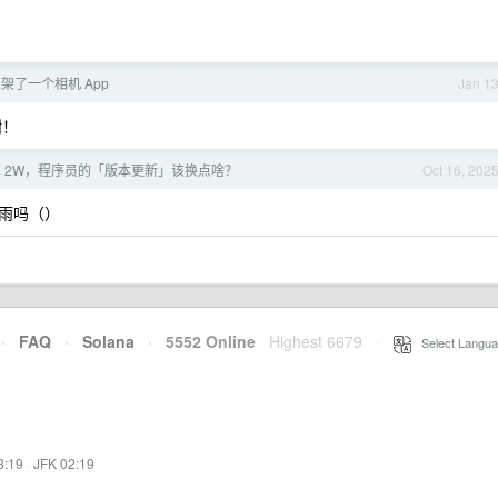
 上架了一个相机 App
Jan 1
谢！
预算 2W，程序员的「版本更新」该换点啥？
Oct 16, 202
的雨吗（）
·
FAQ
·
Solana
·
5552 Online
Highest 6679
·
Select Langua
3:19
·
JFK 02:19