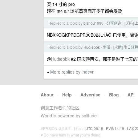
买 14 寸的 pro
现在 m4 air 浏览器页面开多了都会发烫
Replied to a topic by
bjzhou1990
分享创造
[送码]
›
›
NBXKQGKPPDGPR00B02JL1AG 已使用，谢
Replied to a topic by
Hudiebbk
生活
[求助] 生日
›
›
@
Hudiebbk
#2 国庆游西安，那不是淋了七天
More replies by indevn
»
About
·
Help
·
Advertise
·
Blog
·
API
创意工作者们的社区
World is powered by solitude
VERSION: 3.9.8.5 · 15ms ·
UTC 06:19
·
PVG 14:19
·
LAX 2
♥ Do have faith in what you're doing.