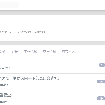
 2018-06-02 22:53:19 +08:00
话题
好玩
工作信息
交易信息
城市相关
1
long715
B 内存加了硬盘（顺便询问一下怎么出台式机）
14
muwen
更重要些？
19
indevn