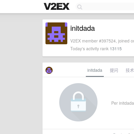
initdada
V2EX member #397524, joined on
Today's activity rank
13115
initdada
提问
技术
Per initdada'