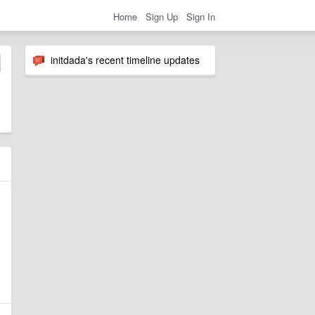
Home
Sign Up
Sign In
initdada's recent timeline updates