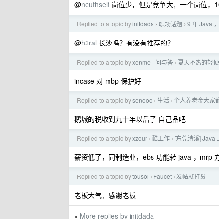
@
neuthself
岗位少，但是竞争大，一个岗位，1
Replied to a topic by
initdada
职场话题
9 年 Java
›
›
@
h3ral
长沙吗？有没有推荐的？
Replied to a topic by
xenme
问与答
夏天不热的轻便
›
›
incase 对 mbp 保护好
Replied to a topic by
senooo
生活
个人养老金大家
›
›
鹅城的税收到九十年以后了 自己品吧
Replied to a topic by
xzour
酷工作
[东莞清溪] Java
›
›
薪资低了，同制造业，ebs 功能转 java ，mrp
Replied to a topic by
tousol
Faucet
发帖就打赏
›
›
老板大气，感谢老板
More replies by initdada
»