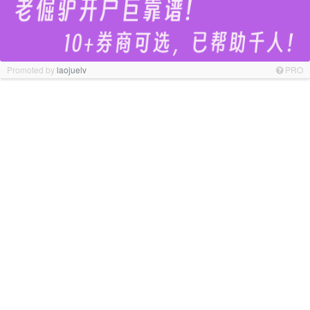
Promoted by
laojuelv
PRO