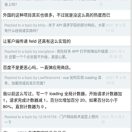
日
易上吗？
外国的这种项目其实也很多，不过就是没这么高的热度而已
Replied to a topic by billly
关于 API 请求字段的部分响应，大家
2021 年 5 月
›
11 日
有什么经验或实践吗？
让客户端传递 field 还真有这么实现的
Replied to a topic by xiangfana
现在好多 APP 打开就弹出升级提
2021 年 4
›
月 20 日
示 还要一个个点击暂不升级，真是心累。
百度不是更恶心吗，一直弹应用商店。
Replied to a topic by LeeReamond
vue 如何实现 loading 读
2021 年 4 月
›
19 日
条，加载完成后显示页面？
我以前这么写过，写一个 loading 全局计数器，开始请求计数器加
1，请求完成计数器减 1，百分比增加百分 20，如果百分比小于
80%，直到计数器为 0 。
Replied to a topic by 121819756
门户网站技术选型上想问
2021 年 4 月 9
›
日
一下