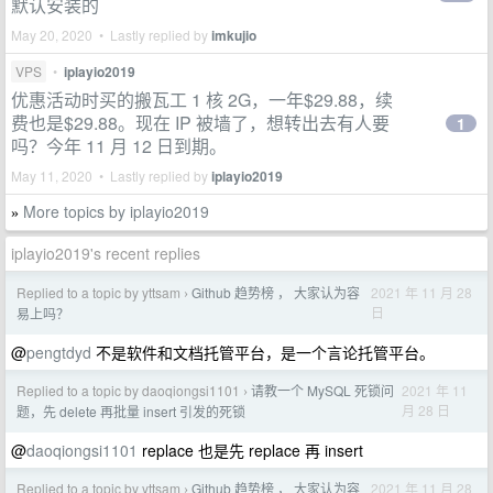
默认安装的
May 20, 2020 • Lastly replied by
imkujio
VPS
•
iplayio2019
优惠活动时买的搬瓦工 1 核 2G，一年$29.88，续
费也是$29.88。现在 IP 被墙了，想转出去有人要
1
吗？今年 11 月 12 日到期。
May 11, 2020 • Lastly replied by
iplayio2019
More topics by iplayio2019
»
iplayio2019's recent replies
Replied to a topic by yttsam
Github 趋势榜 ， 大家认为容
2021 年 11 月 28
›
日
易上吗？
@
pengtdyd
不是软件和文档托管平台，是一个言论托管平台。
Replied to a topic by daoqiongsi1101
请教一个 MySQL 死锁问
2021 年 11
›
月 28 日
题，先 delete 再批量 insert 引发的死锁
@
daoqiongsi1101
replace 也是先 replace 再 insert
Replied to a topic by yttsam
Github 趋势榜 ， 大家认为容
2021 年 11 月 28
›