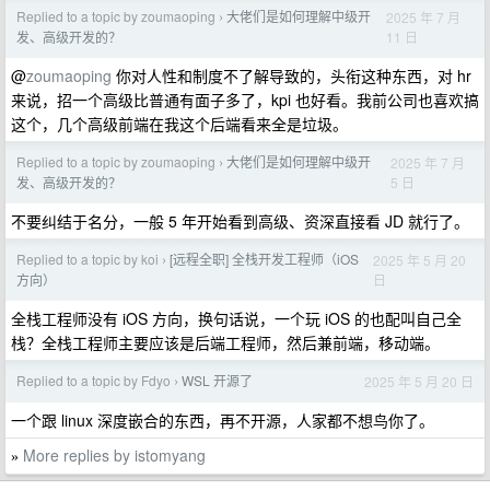
Replied to a topic by zoumaoping
大佬们是如何理解中级开
2025 年 7 月
›
11 日
发、高级开发的？
@
zoumaoping
你对人性和制度不了解导致的，头衔这种东西，对 hr
来说，招一个高级比普通有面子多了，kpi 也好看。我前公司也喜欢搞
这个，几个高级前端在我这个后端看来全是垃圾。
Replied to a topic by zoumaoping
大佬们是如何理解中级开
2025 年 7 月
›
5 日
发、高级开发的？
不要纠结于名分，一般 5 年开始看到高级、资深直接看 JD 就行了。
Replied to a topic by koi
[远程全职] 全栈开发工程师（iOS
2025 年 5 月 20
›
日
方向）
全栈工程师没有 iOS 方向，换句话说，一个玩 iOS 的也配叫自己全
栈？全栈工程师主要应该是后端工程师，然后兼前端，移动端。
Replied to a topic by Fdyo
WSL 开源了
2025 年 5 月 20 日
›
一个跟 linux 深度嵌合的东西，再不开源，人家都不想鸟你了。
More replies by istomyang
»