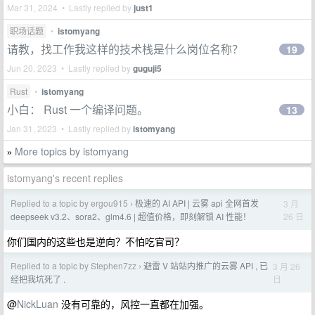
Mar 31, 2024 • Lastly replied by
just1
职场话题
•
istomyang
请教，找工作我这样的技术栈是什么岗位名称？
19
Jun 20, 2023 • Lastly replied by
guguji5
Rust
•
istomyang
小白： Rust 一个编译问题。
13
Jan 31, 2023 • Lastly replied by
istomyang
More topics by istomyang
»
istomyang's recent replies
Replied to a topic by ergou915
极速的 AI API | 云雾 api 全网首发
3 月
›
26 日
deepseek v3.2、sora2、glm4.6 | 超值价格，即刻解锁 AI 性能！
你们国内的这些也是逆向？不怕吃官司？
Replied to a topic by Stephen7zz
避雷 V 站站内推广的云雾 API , 已
3 月 26
›
日
经把我坑死了 .
@
NickLuan
没有可靠的，风控一直都在加强。