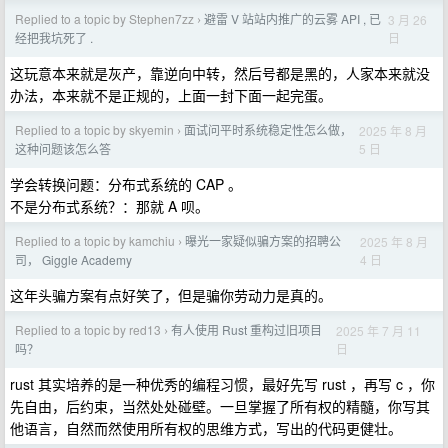
Replied to a topic by Stephen7zz
避雷 V 站站内推广的云雾 API , 已
3 月 26
›
日
经把我坑死了 .
这玩意本来就是灰产，靠逆向中转，然后号都是黑的，人家本来就没
办法，本来就不是正规的，上面一封下面一起完蛋。
Replied to a topic by skyemin
面试问平时系统稳定性怎么做，
2025 年 8 月
›
5 日
这种问题该怎么答
学会转换问题：分布式系统的 CAP 。
不是分布式系统？：那就 A 呗。
Replied to a topic by kamchiu
曝光一家疑似骗方案的招聘公
2025 年 8 月
›
4 日
司， Giggle Academy
这年头骗方案有点好笑了，但是骗你劳动力是真的。
Replied to a topic by red13
有人使用 Rust 重构过旧项目
2025 年 7 月 11
›
日
吗？
rust 其实培养的是一种优秀的编程习惯，最好先写 rust ，再写 c ，你
先自由，后约束，当然处处碰壁。一旦掌握了所有权的精髓，你写其
他语言，自然而然使用所有权的思维方式，写出的代码更健壮。