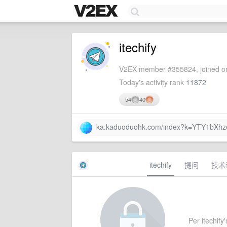
itechify
V2EX member #355824, joined on
Today's activity rank
11872
54
40
ka.kaduoduohk.com/index?k=YTY1bXh
itechify
提问
技术
Per itechify'