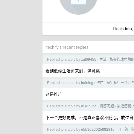
Deals
info,
itechify's recent replies
Replied to a topic by
xut09455
生活
某书约球居然
›
›
看到低端生活哥来到，满意离
Replied to a topic by
lraining
推广
稳定运行一个月的 GP
›
›
这是推广
Replied to a topic by
wuxinling
情感问题
最近感情
›
›
下一个更好更乖，不是真正喜欢不随心，放过自
Replied to a topic by
e5b9dad02b882816
问与答
›
›