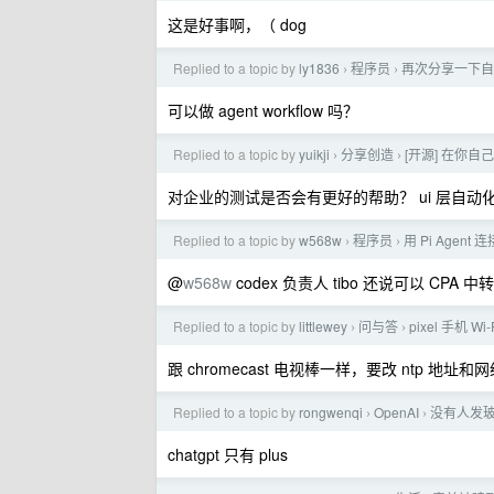
这是好事啊，（ dog
Replied to a topic by
ly1836
程序员
再次分享一下自己写的
›
›
可以做 agent workflow 吗？
Replied to a topic by
yuikji
分享创造
[开源] 在你自
›
›
对企业的测试是否会有更好的帮助？ ui 层自动
Replied to a topic by
w568w
程序员
用 Pi Agen
›
›
@
w568w
codex 负责人 tibo 还说可以 CPA 
Replied to a topic by
littlewey
问与答
pixel 手机 Wi-
›
›
跟 chromecast 电视棒一样，要改 ntp 地址
Replied to a topic by
rongwenqi
OpenAI
没有人发玻利维
›
›
chatgpt 只有 plus