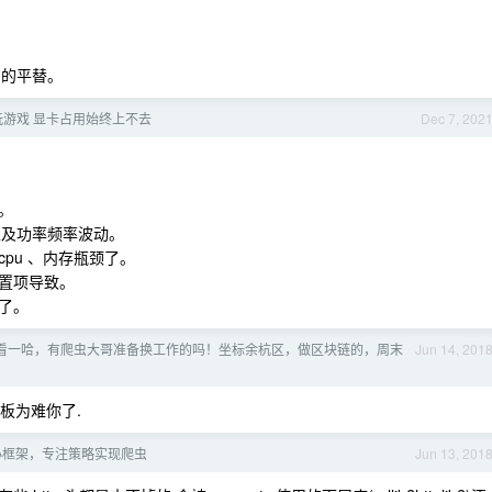
口的平替。
显卡玩游戏 显卡占用始终上不去
Dec 7, 202
。
因，以及功率频率波动。
 cpu 、内存瓶颈了。
置项导致。
了。
看一哈，有爬虫大哥准备换工作的吗！坐标余杭区，做区块链的，周末
Jun 14, 201
老板为难你了.
爬虫小框架，专注策略实现爬虫
Jun 13, 201