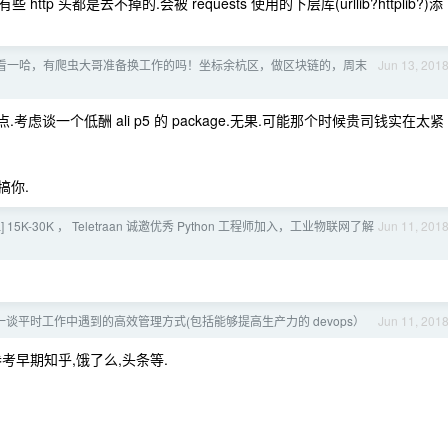
些 http 头都是去不掉的.会被 requests 使用的下层库(urllib?httplib?)添
看一哈，有爬虫大哥准备换工作的吗！坐标余杭区，做区块链的，周末
Jun 13, 201
虑谈一个低酬 ali p5 的 package.无果.可能那个时候贵司钱实在太紧
搞你.
 15K-30K ， Teletraan 诚邀优秀 Python 工程师加入，工业物联网了解
Jun 11, 201
谈平时工作中遇到的高效管理方式(包括能够提高生产力的 devops）
Jun 11, 201
考早期知乎,饿了么,头条等.