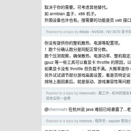
取决于你的需要。可考虑其他替代。
如 armbian 盒子、x86 机子。
外围设备也许也有。搜需要的功能是否 usb 接
Replied to a topic by
iMiata
NVIDIA
NV 3070 
›
›
你没有提供你的整机散热、电源等配置项。
！跑个分确认跑分是同配正常分数。
跑个压测观察，确保散热、电源功率、整机稳定
gpuz 等一些工具可以看显卡 throttle 的原
如果显卡没有 throttle 但负载不满。大概率是你
另外试试调节部分游戏画面设置，看是否特定设
排除上面因素后，就是驱动、游戏兼容性等问题
Replied to a topic by
chennvshi
酷工作
杭州的朋友
›
›
双休五险一金啊
@
chennvshi
在杭州说 java 难招已经暴露了...
Replied to a topic by
intohole
程序员
xspider 
›
›