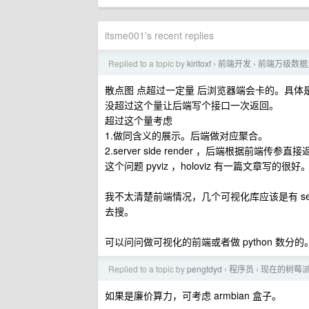
itsme001's recent replies
Replied to a topic by
kiritoxf
前端开发
前端万级数据
›
›
散点图 点超过一定量 后浏览器端会卡的。具体
没超过这个量让后端写个接口一次返回。
超过这个量考虑
1.做同含义的展示。后端做对应聚合。
2.server side render ，后端根据前端传参直接
这个问题 pyviz ，holoviz 有一篇文章
我不太清楚前端情况，几个可视化库应该是有 serve
去搜。
可以问问做可视化的前端或者做 python 数分的
Replied to a topic by
pengtdyd
程序员
现在的树莓
›
›
如果是廉价算力，可考虑 armbian 盒子。