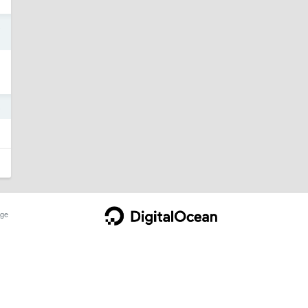
8
8
ge