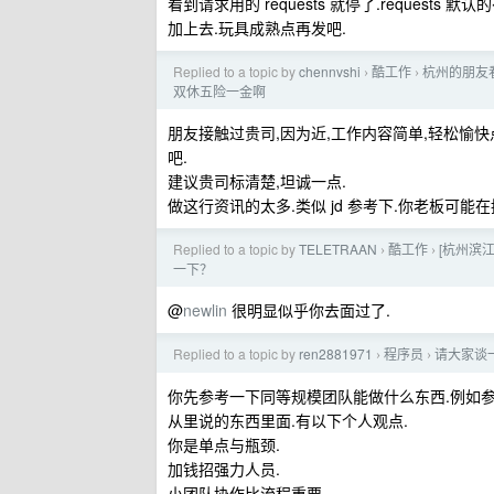
看到请求用的 requests 就停了.requests 默认的有
加上去.玩具成熟点再发吧.
Replied to a topic by
chennvshi
酷工作
杭州的朋友
›
›
双休五险一金啊
朋友接触过贵司,因为近,工作内容简单,轻松愉快点.考
吧.
建议贵司标清楚,坦诚一点.
做这行资讯的太多.类似 jd 参考下.你老板可能在
Replied to a topic by
TELETRAAN
酷工作
[杭州滨江]
›
›
一下？
@
newlin
很明显似乎你去面过了.
Replied to a topic by
ren2881971
程序员
请大家谈一
›
›
你先参考一下同等规模团队能做什么东西.例如参
从里说的东西里面.有以下个人观点.
你是单点与瓶颈.
加钱招强力人员.
小团队协作比流程重要.