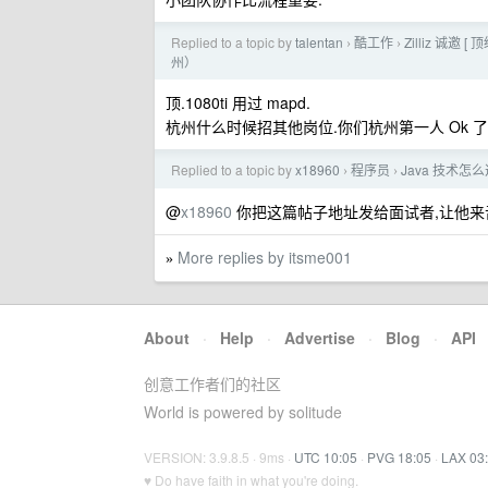
Replied to a topic by
talentan
酷工作
Zilliz 诚邀
›
›
州）
顶.1080ti 用过 mapd.
杭州什么时候招其他岗位.你们杭州第一人 Ok 了
Replied to a topic by
x18960
程序员
Java 技术怎么选型
›
›
@
x18960
你把这篇帖子地址发给面试者,让他来舌战
More replies by itsme001
»
About
·
Help
·
Advertise
·
Blog
·
API
创意工作者们的社区
World is powered by solitude
VERSION: 3.9.8.5 · 9ms ·
UTC 10:05
·
PVG 18:05
·
LAX 03
♥ Do have faith in what you're doing.