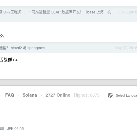
 [ 顶级 C++工程师 ] ，一同推进新型 OLAP 数据库开发！（base 上海 || 杭
Jun 7, 201
么.
？ strust2 与 springmvc
May 27, 201
群 ru.
·
FAQ
·
Solana
·
2727 Online
Highest 6679
·
Select Langua
:05
·
JFK 06:05