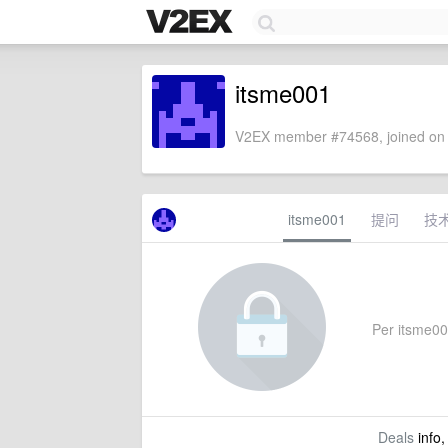
itsme001
V2EX member #74568, joined on 
itsme001
提问
技
Per itsme001
Deals
info,