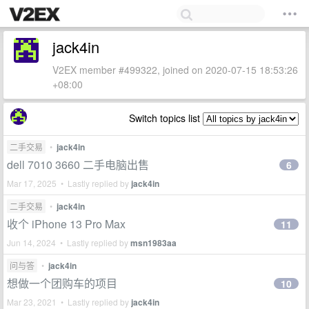
jack4in
V2EX member #499322, joined on 2020-07-15 18:53:26
+08:00
Switch topics list
二手交易
•
jack4in
dell 7010 3660 二手电脑出售
6
Mar 17, 2025 • Lastly replied by
jack4in
二手交易
•
jack4in
收个 iPhone 13 Pro Max
11
Jun 14, 2024 • Lastly replied by
msn1983aa
问与答
•
jack4in
想做一个团购车的项目
10
Mar 23, 2021 • Lastly replied by
jack4in