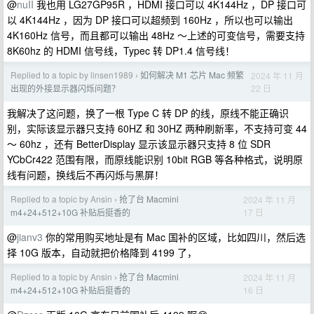
@
nuII
我也用 LG27GP95R ，HDMI 接口可以 4K144Hz ，DP 接口可
以 4K144Hz ，因为 DP 接口可以超频到 160Hz ，所以也可以输出
4K160Hz 信号，而且都可以输出 48Hz ～上述的可变信号，需要支持
8K60hz 的 HDMI 信号线，Typec 转 DP1.4 信号线！
Replied to a topic by linsen1989
如何解决 M1 芯片 Mac 频繁
2024 年 11 月
›
22 日
出现的外接显示器闪烁问题？
我解决了这问题，换了一根 Type C 转 DP 的线，原线不能正确识
别，实际该显示器只支持 60HZ 和 30HZ 两种刷新率，不支持可变 44
～ 60hz ，还有 BetterDisplay 显示该显示器只支持 8 位 SDR
YCbCr422 范围有限，而原线能识别 10bit RGB 等各种格式，说明原
线有问题，换线后不再闪烁与黑屏！
Replied to a topic by Ansin
抢了台 Macmini
2024 年 11 月
›
17 日
m4+24+512+10G 补贴后挺香的
@
jianv3
你的常用购买地址是有 Mac 国补的区域，比如四川，然后选
择 10G 版本，自动就把价格降到 4199 了，
Replied to a topic by Ansin
抢了台 Macmini
2024 年 11 月
›
16 日
m4+24+512+10G 补贴后挺香的