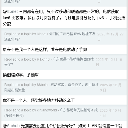
日
还正常吗？
@
lzbnet
三网都有在用，只不过移动和联通都是正常的，电信获取
ipv6 比较难，多获取几次就有了，而且电脑能分配到 ipv6 ，手机没法
分配
Replied to a topic by lzbnet
你们的广州电信 IPv6 地址下发
2025 年 12 月 27
›
日
还正常吗？
原来不是我一个人是这样，看来是电信动了手脚
Replied to a topic by RTX440
广东联通不能桥接路由器拨
2025 年 12 月 16
›
日
号了？
換個貓的事，多簡單
Replied to a topic by 66beta
移动宽带，真是绝了，晚上疯狂
2025 年 12 月
›
3 日
限速出镜流量
你不是一个人，感觉好多地方移动这么干
Replied to a topic by xinjangworld
广东移动单光猫如何 4 拨
2020 年 10 月
›
4 日
(多账号拨号)
@
Archeb
光猫需要设置几个桥接账号呀？ 如果 1LAN 就设置一个就