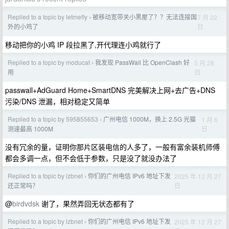
Replied to a topic by letmefly
被移动宽带关小黑屋了？？无法连接国
7 月 22
›
日
外的小鸡了
移动把你的小鸡 IP 段拉黑了,开代理连小鸡就行了
Replied to a topic by moducat
我发现 PassWall 比 OpenClash 好
5 月 28
›
日
用
passwall+AdGuard Home+SmartDNS 完美解决上网+去广告+DNS
污染/DNS 泄漏，相对稳定又简单
Replied to a topic by 595855653
广州电信 1000M，换上 2.5G 光猫
1 月 6
›
日
测速最高 1000M
没有冗余的量，证明你那片区装电信的人多了，一般有富余装机师傅
都会多调一点，但不会低于参数，只是没了就没办法了
Replied to a topic by lzbnet
你们的广州电信 IPv6 地址下发
2025 年 12 月 27
›
日
还正常吗？
@
birdvdsk
谢了，果然弄回无状态都有了
Replied to a topic by lzbnet
你们的广州电信 IPv6 地址下发
2025 年 12 月 27
›