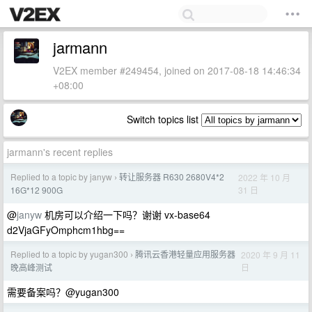
jarmann
V2EX member #249454, joined on 2017-08-18 14:46:34
+08:00
Switch topics list
jarmann's recent replies
Replied to a topic by janyw
转让服务器 R630 2680V4*2
2022 年 10 月
›
31 日
16G*12 900G
@
janyw
机房可以介绍一下吗？谢谢 vx-base64
d2VjaGFyOmphcm1hbg==
Replied to a topic by yugan300
腾讯云香港轻量应用服务器
2020 年 9 月 11
›
日
晚高峰测试
需要备案吗？@yugan300