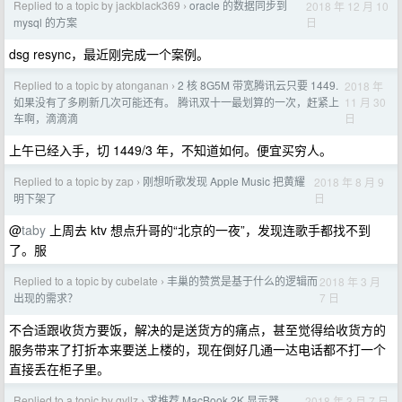
Replied to a topic by jackblack369
oracle 的数据同步到
2018 年 12 月 10
›
日
mysql 的方案
dsg resync，最近刚完成一个案例。
Replied to a topic by atonganan
2 核 8G5M 带宽腾讯云只要 1449.
2018 年
›
11 月 30
如果没有了多刷新几次可能还有。 腾讯双十一最划算的一次，赶紧上
日
车啊，滴滴滴
上午已经入手，切 1449/3 年，不知道如何。便宜买穷人。
Replied to a topic by zap
刚想听歌发现 Apple Music 把黄耀
2018 年 8 月 9
›
日
明下架了
@
taby
上周去 ktv 想点升哥的“北京的一夜”，发现连歌手都找不到
了。服
Replied to a topic by cubelate
丰巢的赞赏是基于什么的逻辑而
2018 年 3 月
›
7 日
出现的需求？
不合适跟收货方要饭，解决的是送货方的痛点，甚至觉得给收货方的
服务带来了打折本来要送上楼的，现在倒好几通一达电话都不打一个
直接丢在柜子里。
Replied to a topic by gyllz
求推荐 MacBook 2K 显示器
2018 年 3 月 7 日
›