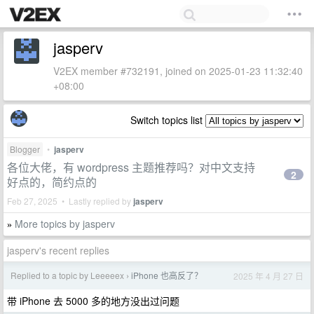
jasperv
V2EX member #732191, joined on 2025-01-23 11:32:40
+08:00
Switch topics list
Blogger
•
jasperv
各位大佬，有 wordpress 主题推荐吗？对中文支持
2
好点的，简约点的
Feb 27, 2025 • Lastly replied by
jasperv
More topics by jasperv
»
jasperv's recent replies
Replied to a topic by Leeeeex
iPhone 也高反了？
2025 年 4 月 27 日
›
带 iPhone 去 5000 多的地方没出过问题