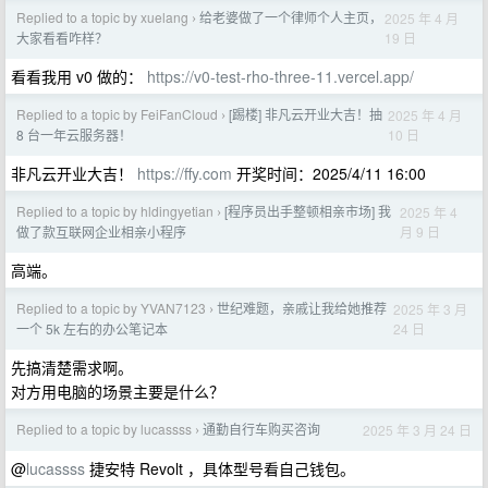
Replied to a topic by xuelang
给老婆做了一个律师个人主页，
2025 年 4 月
›
19 日
大家看看咋样？
看看我用 v0 做的：
https://v0-test-rho-three-11.vercel.app/
Replied to a topic by FeiFanCloud
[踢楼] 非凡云开业大吉！抽
2025 年 4 月
›
10 日
8 台一年云服务器！
非凡云开业大吉！
https://ffy.com
开奖时间：2025/4/11 16:00
Replied to a topic by hldingyetian
[程序员出手整顿相亲市场] 我
2025 年 4
›
月 9 日
做了款互联网企业相亲小程序
高端。
Replied to a topic by YVAN7123
世纪难题，亲戚让我给她推荐
2025 年 3 月
›
24 日
一个 5k 左右的办公笔记本
先搞清楚需求啊。
对方用电脑的场景主要是什么？
Replied to a topic by lucassss
通勤自行车购买咨询
2025 年 3 月 24 日
›
@
lucassss
捷安特 Revolt ，具体型号看自己钱包。