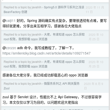
Replied to a topic by javahih
Spring5.0 源码学习系列之浅谈
2020 年 11 月
›
11 日
BeanFactory 创建
@
caiji11
好的，Spring 源码确实有点复杂，要理很透彻有点难，要写
得好就更难，分享出来互相学习，感谢各位大佬指点
Replied to a topic by javahih
大佬，有谁知道 oppo 怎么获取
2020 年 10
›
月 25 日
root 权限，我想卸载 oppo 浏览器
@
zzczzc
adb 命令，我写成教程了，了解一下，
https://smilenicky.blog.csdn.net/article/details/109271547
Replied to a topic by javahih
大佬，有谁知道 oppo 怎么获取
2020 年 10
›
月 25 日
root 权限，我想卸载 oppo 浏览器
感谢各位大佬分享，我已经成功卸载恶心的 oppo 浏览器
Replied to a topic by javahih
微服务系列之 API 网关服务
2020 年 8 月 9
›
日
Zuul
zuul 基于 Servlet 设计，性能比不上 Api Gateway，不过很容易学
习，本文仅仅以学习为目的，以问题欢迎大佬指出